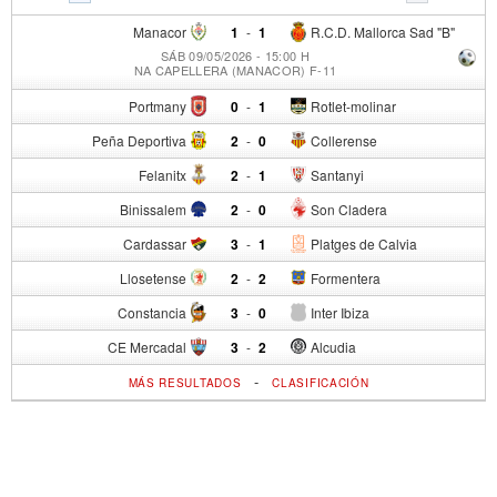
Manacor
1
-
1
R.C.D. Mallorca Sad "B"
SÁB 09/05/2026 - 15:00 H
NA CAPELLERA (MANACOR) F-11
Portmany
0
-
1
Rotlet-molinar
Peña Deportiva
2
-
0
Collerense
Felanitx
2
-
1
Santanyi
Binissalem
2
-
0
Son Cladera
Cardassar
3
-
1
Platges de Calvia
Llosetense
2
-
2
Formentera
Constancia
3
-
0
Inter Ibiza
CE Mercadal
3
-
2
Alcudia
-
MÁS RESULTADOS
CLASIFICACIÓN