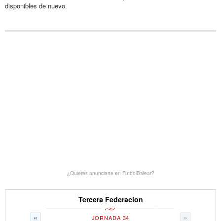
disponibles de nuevo.
¿Quieres anunciarte en FutbolBalear?
Tercera Federacion
«
»
JORNADA 34