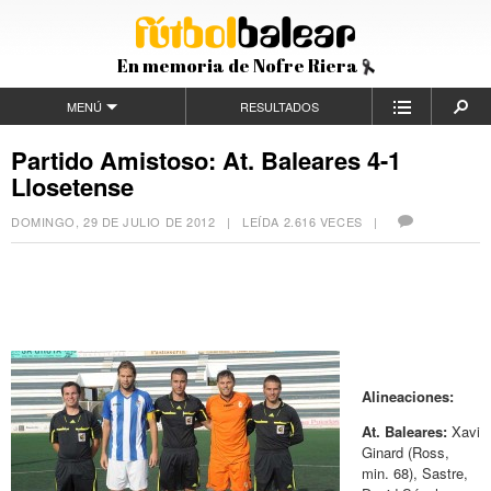
En memoria de Nofre Riera
MENÚ
RESULTADOS
Partido Amistoso: At. Baleares 4-1
Llosetense
DOMINGO, 29 DE JULIO DE 2012
| LEÍDA 2.616 VECES |
Alineaciones:
At. Baleares:
Xavi
Ginard (Ross,
min. 68), Sastre,