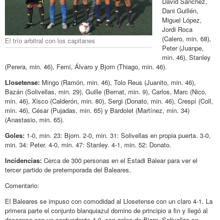
David Sánchez,
Dani Guillén,
Miguel López,
Jordi Roca
(Calero, min. 68),
El trío arbitral con los capitanes
Peter (Juanpe,
min. 46), Stanley
(Perera, min. 46), Femi, Álvaro y Bjorn (Thiago, min. 46).
Llosetense:
Mingo (Ramón, min. 46), Tolo Reus (Juanito, min. 46),
Bazán (Solivellas, min. 29), Guille (Bernat, min. 9), Carlos, Marc (Nico,
min. 46), Xisco (Calderón, min. 80), Sergi (Donato, min. 46), Crespí (Coll,
min. 46), César (Pujadas, min. 65) y Bardolet (Martínez, min. 34)
(Anastasio, min. 65).
Goles:
1-0, min. 23: Bjorn. 2-0, min. 31: Solivellas en propia puerta. 3-0,
min. 34: Peter. 4-0, min. 47: Stanley. 4-1, min. 52: Donato.
Incidencias:
Cerca de 300 personas en el Estadi Balear para ver el
tercer partido de pretemporada del Baleares.
Comentario:
El Baleares se impuso con comodidad al Llosetense con un claro 4-1. La
primera parte el conjunto blanquiazul domino de principio a fin y llegó al
descanso con un contundente 4-0, con goles de Bjorn, Solivellas en