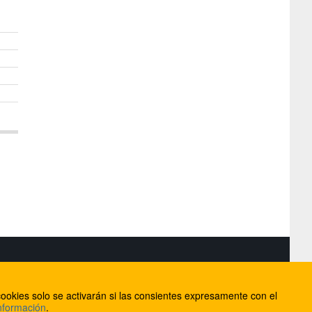
S
ookies solo se activarán si las consientes expresamente con el
lorca
nformación
.
ios