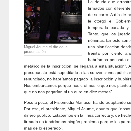
La deuda que arrastr
firmados con diferente
de socorro. A día de h
le otorgó el Gobiern
temporada pasada y 
Tanto, que los jugado
nóminas. En este sent
Miguel Jaume el día de la
una planificación desd
presentación
treinta por ciento a
habríamos pensado q
metálico de la inscripción, se llegaría a esta situación”
presupuesto está supeditado a las subvenciones pública
renunciado, no habríamos pagado la inscripción y hubi
Nos embarcamos porque nos creímos lo que nos plantear
que no nos pagarían ni un euro en diez meses”.
Poco a poco, el Fisiomedia Manacor ha ido adaptando su
Por eso, el presidente, Miquel Jaume, apunta que “noso
dinero público. Estábamos en la línea correcta y, de hec
firmado no tendríamos ningún problema porque los patroc
más de lo esperado”.