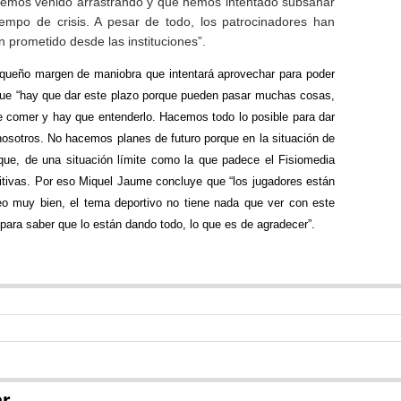
emos venido arrastrando y que hemos intentado subsanar
iempo de crisis. A pesar de todo, los patrocinadores han
n prometido desde las instituciones”.
queño margen de maniobra que intentará aprovechar para poder
e que “hay que dar este plazo porque pueden pasar muchas cosas,
e comer y hay que entenderlo. Hacemos todo lo posible para dar
nosotros. No hacemos planes de futuro porque en la situación de
ue, de una situación límite como la que padece el Fisiomedia
tivas. Por eso Miquel Jaume concluye que “los jugadores están
eo muy bien, el tema deportivo no tiene nada que ver con este
 para saber que lo están dando todo, lo que es de agradecer”.
ar