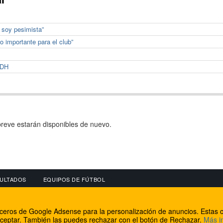
 soy pesimista”
o importante para el club”
 DH
reve estarán disponibles de nuevo.
ULTADOS
EQUIPOS DE FÚTBOL
OS
CONECTA CON NOSOTROS
OTROS SERVICIO
erceros de Google Adsense para la personalización de anuncios. Estas c
lear
Facebook
Internet Rural Mal
ceptar. También las puedes rechazar con el botón de Rechazar.
Más i
as IP
Twitter
Registro de domin