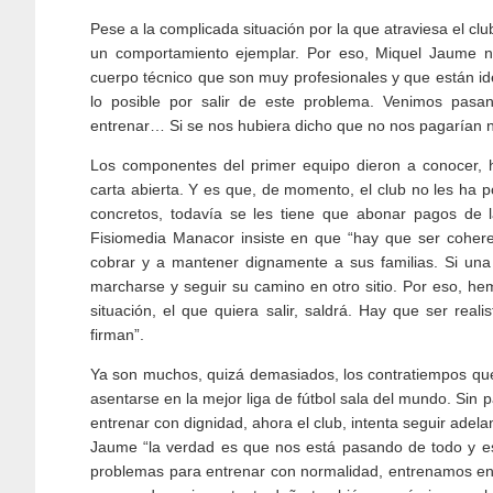
Pese a la complicada situación por la que atraviesa el cl
un comportamiento ejemplar. Por eso, Miquel Jaume n
cuerpo técnico que son muy profesionales y que están i
lo posible por salir de este problema. Venimos pasa
entrenar… Si se nos hubiera dicho que no nos pagarían 
L
os componentes del primer equipo dieron a conocer, h
carta abierta. Y es que, de momento, el club no les ha
concretos, todavía se les tiene que abonar pagos de l
Fisiomedia Manacor insiste en que “hay que ser cohere
cobrar y a mantener dignamente a sus familias. Si una
marcharse y seguir su camino en otro sitio. Por eso, he
situación, el que quiera salir, saldrá. Hay que ser rea
firman”.
Ya son muchos, quizá demasiados, los contratiempos qu
asentarse en la mejor liga de fútbol sala del mundo. Sin 
entrenar con dignidad, ahora el club, intenta seguir adela
Jaume “la verdad es que nos está pasando de todo y es
problemas para entrenar con normalidad, entrenamos en