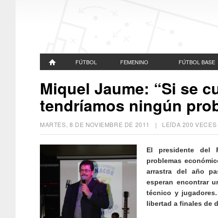
FÚTBOL
FEMENINO
FÚTBOL BASE
Miquel Jaume: “Si se c
tendríamos ningún pro
MARTES, 8 DE NOVIEMBRE DE 2011
| LEÍDA 200 VECE
El presidente del 
problemas económico
arrastra del año pa
esperan encontrar u
técnico y jugadores.
libertad a finales de 