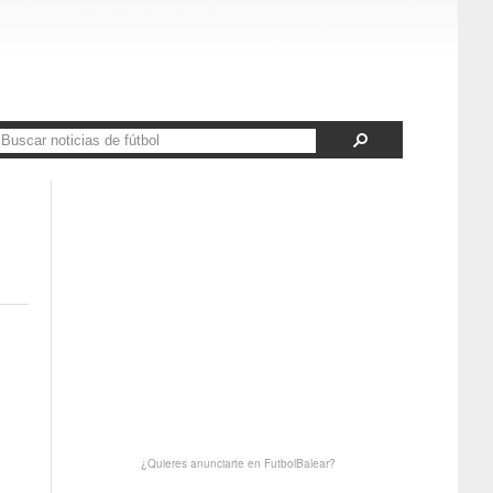
¿Quieres anunciarte en FutbolBalear?