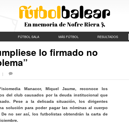
En memoria de Nofre Riera
FÚTBOL SALA
MÁS FÚTBOL
RESULTADOS
umpliese lo firmado no
blema”
S |
Fisiomedia Manacor, Miquel Jaume, reconoce los
s del club causados por la deuda institucional que
sado. Pese a la delicada situación, los dirigentes
na solución para poder pagar las nóminas al cuerpo
 De no ser así, los futbolistas obtendrán la carta de
diciembre.