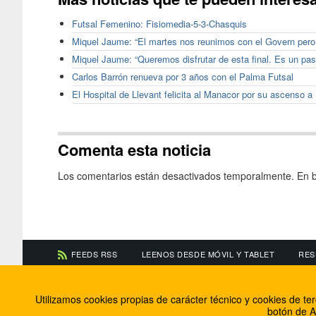
Futsal Femenino: Fisiomedia-5-3-Chasquis
Miquel Jaume: “El martes nos reunimos con el Govern pero
Miquel Jaume: “Queremos disfrutar de esta final. Es un pas
Carlos Barrón renueva por 3 años con el Palma Futsal
El Hospital de Llevant felicita al Manacor por su ascenso a
Comenta esta noticia
Los comentarios están desactivados temporalmente. En b
FEEDS RSS
LEENOS DESDE MÓVIL Y TABLET
RES
CONTACTA CON NOSOTROS
ACERCA DE NOSOTR
Utilizamos cookies propias de carácter técnico y cookies de t
Información de contacto
El equipo de FútbolBa
botón de A
Anúnciate en FútbolBalear
Soluciones Corporativ