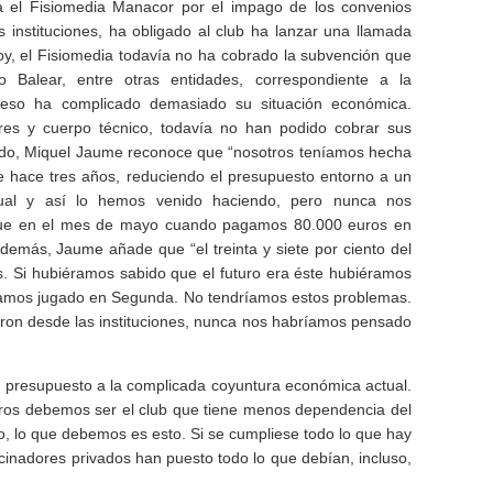
a el Fisiomedia Manacor por el impago de los convenios
s instituciones, ha obligado al club ha lanzar una llamada
oy, el Fisiomedia todavía no h
a cobrado la subvención que
o Balear, entre otras entidades, correspondiente a la
eso ha complicado demasiado su situación económica.
res y cuerpo técnico, todavía no han podido cobrar sus
ido, Miquel Jaume reconoce que “nosotros teníamos hecha
e hace tres años, reduciendo el presupuesto entorno a un
nual y así lo hemos venido haciendo, pero nunca nos
ue en el mes de mayo cuando pagamos 80.000 euros en
. Además, Jaume añade que “el treinta y siete por ciento del
s. Si hubiéramos sabido que el futuro era éste hubiéramos
éramos jugado en Segunda. No tendríamos estos problemas.
on desde las instituciones, nunca nos habríamos pensado
 presupuesto a la complicada coyuntura económica actual.
tros debemos ser el club que tiene menos dependencia del
ho, lo que debemos es esto. Si se cumpliese todo lo que hay
inadores privados han puesto todo lo que debían, incluso,