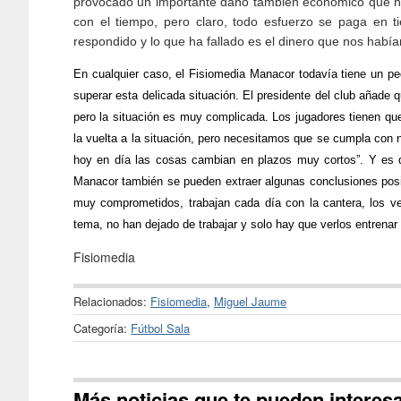
provocado un importante daño también económico que h
con el tiempo, pero claro, todo esfuerzo se paga en t
respondido y lo que ha fallado es el dinero que nos había
En cualquier caso, el Fisiomedia Manacor todavía tiene un
pe
superar esta delicada situación. El presidente del club añad
pero la situación es muy complicada. Los jugadores tienen qu
la vuelta a la situación, pero necesitamos que se cumpla con 
hoy en día las cosas cambian en plazos muy cortos”. Y es q
Manacor también se pueden extraer algunas conclusiones posi
muy comprometidos, trabajan cada día con la cantera, los v
tema, no han dejado de trabajar y solo hay que verlos entrenar
Fisiomedia
Relacionados:
Fisiomedia
,
Miguel Jaume
Categoría:
Fútbol Sala
Más noticias que te pueden interes