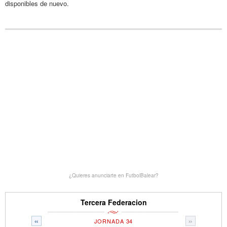
disponibles de nuevo.
¿Quieres anunciarte en FutbolBalear?
Tercera Federacion
«
»
JORNADA 34