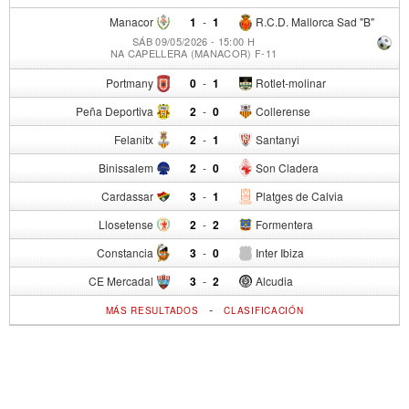
Manacor
1
-
1
R.C.D. Mallorca Sad "B"
SÁB 09/05/2026 - 15:00 H
NA CAPELLERA (MANACOR) F-11
Portmany
0
-
1
Rotlet-molinar
Peña Deportiva
2
-
0
Collerense
Felanitx
2
-
1
Santanyi
Binissalem
2
-
0
Son Cladera
Cardassar
3
-
1
Platges de Calvia
Llosetense
2
-
2
Formentera
Constancia
3
-
0
Inter Ibiza
CE Mercadal
3
-
2
Alcudia
-
MÁS RESULTADOS
CLASIFICACIÓN