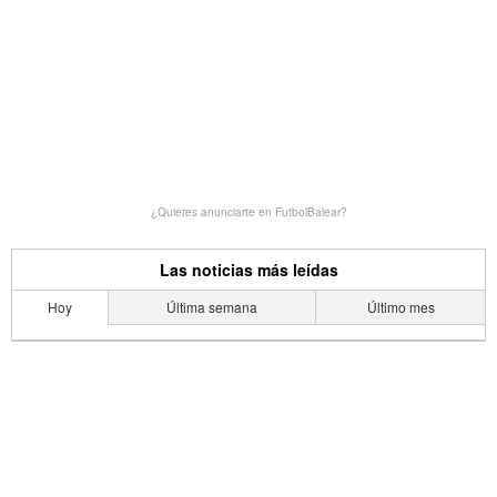
¿Quieres anunciarte en FutbolBalear?
Las noticias más leídas
Hoy
Última semana
Último mes