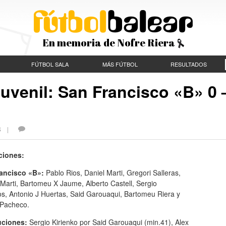
En memoria de Nofre Riera
FÚTBOL SALA
MÁS FÚTBOL
RESULTADOS
uvenil: San Francisco «B» 0 
ES |
ciones:
ancisco «B»:
Pablo Rios, Daniel Marti, Gregori Salleras,
Marti, Bartomeu X Jaume, Alberto Castell, Sergio
os, Antonio J Huertas, Said Garouaqui, Bartomeu Riera y
 Pacheco.
uciones:
Sergio Kirienko por Said Garouaqui (min.41), Alex