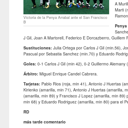
A Muril
Marti 
Ramon 
Victoria de la Penya Arrabal ante el San Francisco
B
Penya 
Sanchez
J Gil, Joan A Martorell, Federico E Dorcazberro, Guillem
Sustituciones:
Julia Ortega por Carlos J Gil (min.56), Jo
Pascual por Sebastia Sanchez (min.70) y Eduardo Rodrig
Goles:
0-1 Carlos J Gil (min 42), 0-2 Guillermo Alemany 
Árbitro:
Miguel Enrique Candel Cabrera.
Tarjetas:
Pablo Rios (roja, min 41), Antonio J Huertas (am
Kirienko (amarilla, min 71), Antonio J Huertas (amarilla, m
(amarilla, min 89) y Francisco J Lopez (amarilla, min 89)
min 68) y Eduardo Rodriguez (amarilla, min 80) para el P
RD
más tarde comentario