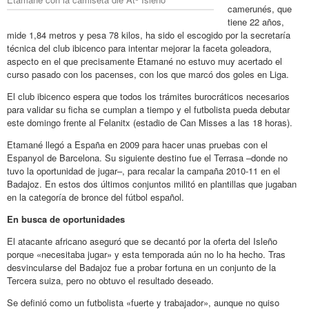
camerunés, que
tiene 22 años,
mide 1,84 metros y pesa 78 kilos, ha sido el escogido por la secretaría
técnica del club ibicenco para intentar mejorar la faceta goleadora,
aspecto en el que precisamente Etamané no estuvo muy acertado el
curso pasado con los pacenses, con los que marcó dos goles en Liga.
El club ibicenco espera que todos los trámites burocráticos necesarios
para validar su ficha se cumplan a tiempo y el futbolista pueda debutar
este domingo frente al Felanitx (estadio de Can Misses a las 18 horas).
Etamané llegó a España en 2009 para hacer unas pruebas con el
Espanyol de Barcelona. Su siguiente destino fue el Terrasa –donde no
tuvo la oportunidad de jugar–, para recalar la campaña 2010-11 en el
Badajoz. En estos dos últimos conjuntos militó en plantillas que jugaban
en la categoría de bronce del fútbol español.
En busca de oportunidades
El atacante africano aseguró que se decantó por la oferta del Isleño
porque «necesitaba jugar» y esta temporada aún no lo ha hecho. Tras
desvincularse del Badajoz fue a probar fortuna en un conjunto de la
Tercera suiza, pero no obtuvo el resultado deseado.
Se definió como un futbolista «fuerte y trabajador», aunque no quiso