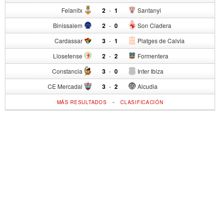
Felanitx
2
-
1
Santanyi
Binissalem
2
-
0
Son Cladera
Cardassar
3
-
1
Platges de Calvia
Llosetense
2
-
2
Formentera
Constancia
3
-
0
Inter Ibiza
CE Mercadal
3
-
2
Alcudia
-
MÁS RESULTADOS
CLASIFICACIÓN