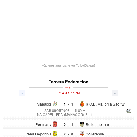
¿Quieres anunciarte en FutbolBalear?
Tercera Federacion
«
»
JORNADA 34
Manacor
1
-
1
R.C.D. Mallorca Sad "B"
SÁB 09/05/2026 - 15:00 H
NA CAPELLERA (MANACOR) F-11
Portmany
0
-
1
Rotlet-molinar
Peña Deportiva
2
-
0
Collerense