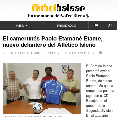
En memoria de Nofre Riera
MENÚ
RESULTADOS
El camerunés Paolo Etamané Etame,
nuevo delantero del Atlético Isleño
VIERNES, 14 DE OCTUBRE DE 2011
| LEÍDA 1.234 VECES |
El Atlético Isleño
presentó ayer a
Paolo Etamané
Etame, delantero
camerunés que la
temporada pasada
jugó con el CD
Badajoz en el
grupo I de la
Segunda División
B. El atacante
Etamané con la camiseta dle Atº Isleño