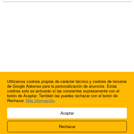
Utilizamos cookies propias de carácter técnico y cookies de terceros
de Google Adsense para la personalización de anuncios. Estas
cookies solo se activarán si las consientes expresamente con el
botón de Aceptar. También las puedes rechazar con el botón de
Rechazar.
Más información
.
© 2009 - 2026 Soluciones Corporativas IP, SL.
Aceptar
Todos los derechos reservados.
Rechazar
Aviso legal
Cookies
Acerca de nosotros
Contacto
Anúnciate en
FútbolBalear