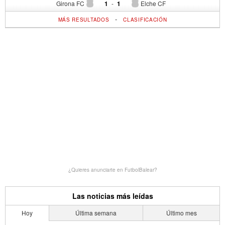
Girona FC
1
-
1
Elche CF
-
MÁS RESULTADOS
CLASIFICACIÓN
¿Quieres anunciarte en FutbolBalear?
Las noticias más leídas
Hoy
Última semana
Último mes