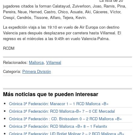
La lista de 20
jugadores citados la forman Calatayud, Zuiverloon, Joao, Ramis, Pina,
Pereira, Nsue, Hemed, Castro, Chico, Aouate, Aki, Cáceres, Víctor,
Crespí, Cendrós, Tissone, Alfaro, Tejera, Kevin.
La expedición viaja a las 19:10 en vuelo de Air Europa con destino
Valencia para después desplazarse por carretera hasta Villarreal. El
regreso es el miércoles a las 9:45h en vuelo Valencia-Palma.
RCDM
Relacionados:
Mallorca
,
Villarreal
Categoría:
Primera División
Más noticias que te pueden interesar
Crónica 3ª Federación: Manacor 1 – 1 RCD Mallorca «B»
Crónica 3ª Federación: RCD Mallorca»B» 7 – 0 CE Mercadal
Crónica 3ª Federación : CD. Binissalem 0 – 2 RCD Mallorca «B»
Crónica 3ª Federación: RCD Mallorca «B» 8 – 1 Felanitx
Crónica 3ª Federación: UD Rotlet Molinar 2 – 2 RCD Mallorca «B»