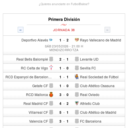
¿Quieres anunciarte en FutbolBalear?
Primera División
«
»
JORNADA 38
Deportivo Alavés
1
-
2
Rayo Vallecano de Madrid
SÁB 23/05/2026 - 21:00 H
MENDIZORROTZA
Real Betis Balompié
2
-
1
Levante UD
RC Celta de Vigo
1
-
0
Sevilla FC
RCD Espanyol de Barcelona
1
-
1
Real Sociedad de Fútbol
Getafe CF
1
-
0
Club Atlético Osasuna
RCD Mallorca
3
-
0
Real Oviedo
Real Madrid CF
4
-
2
Athletic Club
Villarreal CF
5
-
1
Club Atlético de Madrid
Valencia CF
3
-
1
FC Barcelona