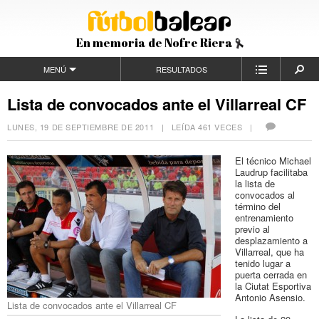
En memoria de Nofre Riera
MENÚ
RESULTADOS
Lista de convocados ante el Villarreal CF
LUNES, 19 DE SEPTIEMBRE DE 2011
| LEÍDA 461 VECES |
El técnico Michael
Laudrup facilitaba
la lista de
convocados al
término del
entrenamiento
previo al
desplazamiento a
Villarreal, que ha
tenido lugar a
puerta cerrada en
la Ciutat Esportiva
Antonio Asensio.
Lista de convocados ante el Villarreal CF