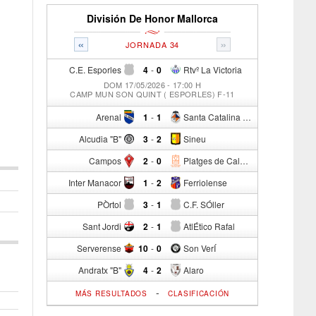
División De Honor Mallorca
«
»
JORNADA 34
C.E. Esporles
4
-
0
Rtvº La Victoria
DOM 17/05/2026 - 17:00 H
CAMP MUN SON QUINT ( ESPORLES) F-11
Arenal
1
-
1
Santa Catalina Atº
Alcudia "B"
3
-
2
Sineu
Campos
2
-
0
Platges de Calvia "B"
Inter Manacor
1
-
2
Ferriolense
PÒrtol
3
-
1
C.F. SÓller
Sant Jordi
2
-
1
AtlÉtico Rafal
Serverense
10
-
0
Son VerÍ
Andratx "B"
4
-
2
Alaro
-
MÁS RESULTADOS
CLASIFICACIÓN