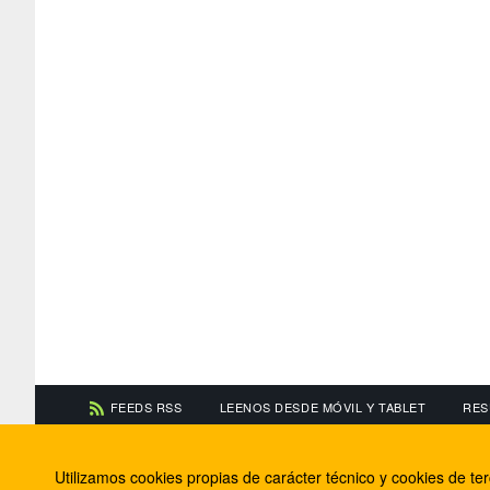
FEEDS RSS
LEENOS DESDE MÓVIL Y TABLET
RES
CONTACTA CON NOSOTROS
ACERCA DE NOSOTR
Utilizamos cookies propias de carácter técnico y cookies de t
Información de contacto
El equipo de FútbolBa