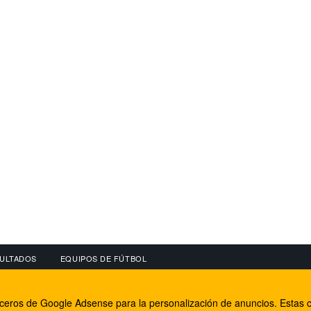
ULTADOS
EQUIPOS DE FÚTBOL
OS
CONECTA CON NOSOTROS
OTROS SERVICIO
erceros de Google Adsense para la personalización de anuncios. Estas c
lear
Facebook
Internet Rural Mal