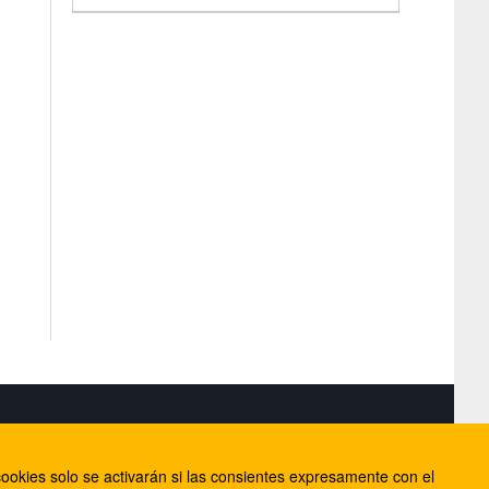
S
ookies solo se activarán si las consientes expresamente con el
lorca