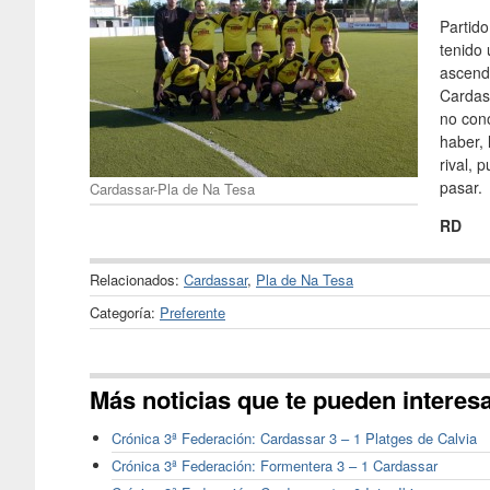
Partido
tenido 
ascendi
Cardass
no cono
haber, 
rival, 
pasar.
Cardassar-Pla de Na Tesa
RD
Relacionados:
Cardassar
,
Pla de Na Tesa
Categoría:
Preferente
Más noticias que te pueden interes
Crónica 3ª Federación: Cardassar 3 – 1 Platges de Calvia
Crónica 3ª Federación: Formentera 3 – 1 Cardassar