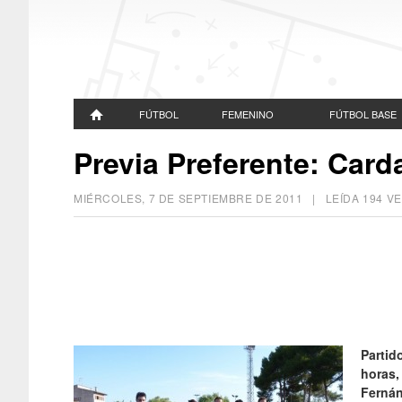
FÚTBOL
FEMENINO
FÚTBOL BASE
Previa Preferente: Card
MIÉRCOLES, 7 DE SEPTIEMBRE DE 2011
| LEÍDA 194 
Partid
horas,
Fernán