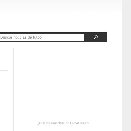
¿Quieres anunciarte en FutbolBalear?