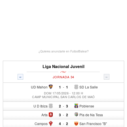
¿Quieres anunciarte en FutbolBalear?
Liga Nacional Juvenil
«
»
JORNADA 34
UD Mahon
1
-
1
SD La Salle
DOM 17/05/2026 - 12:00 H
CAMP MUNICIPAL SAN CARLOS DE MAÓ
U D Ibiza
2
-
3
Poblense
Arta
3
-
2
Pla de Na Tesa
Campos
4
-
2
San Francisco "B"