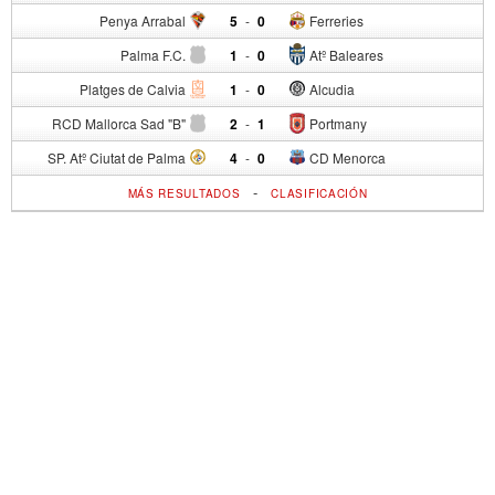
Penya Arrabal
5
-
0
Ferreries
Palma F.C.
1
-
0
Atº Baleares
Platges de Calvia
1
-
0
Alcudia
RCD Mallorca Sad "B"
2
-
1
Portmany
SP. Atº Ciutat de Palma
4
-
0
CD Menorca
-
MÁS RESULTADOS
CLASIFICACIÓN