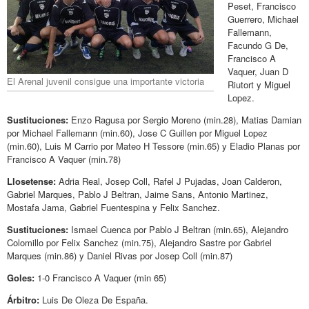
Peset, Francisco
Guerrero, Michael
Fallemann,
Facundo G De,
Francisco A
Vaquer, Juan D
El Arenal juvenil consigue una importante victoria
Riutort y Miguel
Lopez.
Sustituciones:
Enzo Ragusa por Sergio Moreno (min.28), Matias Damian
por Michael Fallemann (min.60), Jose C Guillen por Miguel Lopez
(min.60), Luis M Carrio por Mateo H Tessore (min.65) y Eladio Planas por
Francisco A Vaquer (min.78)
Llosetense:
Adria Real, Josep Coll, Rafel J Pujadas, Joan Calderon,
Gabriel Marques, Pablo J Beltran, Jaime Sans, Antonio Martinez,
Mostafa Jama, Gabriel Fuentespina y Felix Sanchez.
Sustituciones:
Ismael Cuenca por Pablo J Beltran (min.65), Alejandro
Colomillo por Felix Sanchez (min.75), Alejandro Sastre por Gabriel
Marques (min.86) y Daniel Rivas por Josep Coll (min.87)
Goles:
1-0 Francisco A Vaquer (min 65)
Árbitro:
Luis De Oleza De España.