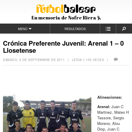
En memoria de Nofre Riera
MENÚ
RESULTADOS
Crónica Preferente Juvenil: Arenal 1 – 0
Llosetense
SÁBADO, 3 DE SEPTIEMBRE DE 2011
| LEÍDA 1.103 VECES |
Alineaciones:
Arenal:
Juan C
Martinez, Mateo H
Tessore, Sergio
Moreno, Alou
Diop, Juan C