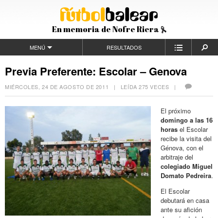
En memoria de Nofre Riera
MENÚ
RESULTADOS
Previa Preferente: Escolar – Genova
MIÉRCOLES, 24 DE AGOSTO DE 2011
| LEÍDA 275 VECES |
El próximo
domingo a las 16
horas
el Escolar
recibe la visita del
Génova, con el
arbitraje del
colegiado Miguel
Domato Pedreira
.
El Escolar
debutará en casa
ante su afición