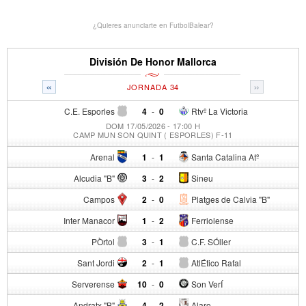
¿Quieres anunciarte en FutbolBalear?
División De Honor Mallorca
«
»
JORNADA 34
C.E. Esporles
4
-
0
Rtvº La Victoria
DOM 17/05/2026 - 17:00 H
CAMP MUN SON QUINT ( ESPORLES) F-11
Arenal
1
-
1
Santa Catalina Atº
Alcudia "B"
3
-
2
Sineu
Campos
2
-
0
Platges de Calvia "B"
Inter Manacor
1
-
2
Ferriolense
PÒrtol
3
-
1
C.F. SÓller
Sant Jordi
2
-
1
AtlÉtico Rafal
Serverense
10
-
0
Son VerÍ
Andratx "B"
4
-
2
Alaro