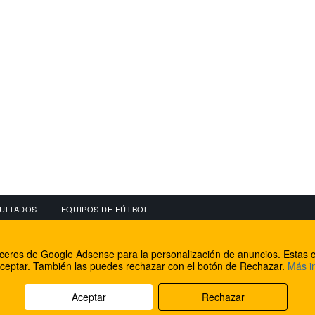
ULTADOS
EQUIPOS DE FÚTBOL
OS
CONECTA CON NOSOTROS
OTROS SERVICIO
erceros de Google Adsense para la personalización de anuncios. Estas c
lear
Facebook
Internet Rural Mal
ceptar. También las puedes rechazar con el botón de Rechazar.
Más i
as IP
Twitter
Registro de domin
Aceptar
Rechazar