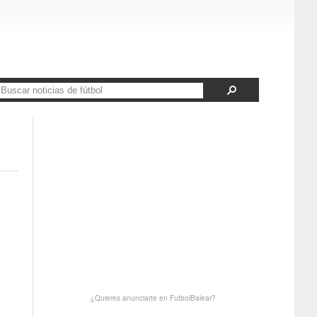
¿Quieres anunciarte en FutbolBalear?