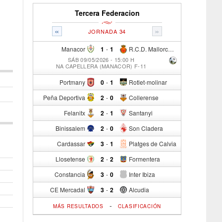
Tercera Federacion
«
»
JORNADA 34
Manacor
1
-
1
R.C.D. Mallorca Sad "B"
SÁB 09/05/2026 - 15:00 H
NA CAPELLERA (MANACOR) F-11
Portmany
0
-
1
Rotlet-molinar
Peña Deportiva
2
-
0
Collerense
Felanitx
2
-
1
Santanyi
Binissalem
2
-
0
Son Cladera
Cardassar
3
-
1
Platges de Calvia
Llosetense
2
-
2
Formentera
Constancia
3
-
0
Inter Ibiza
CE Mercadal
3
-
2
Alcudia
-
MÁS RESULTADOS
CLASIFICACIÓN