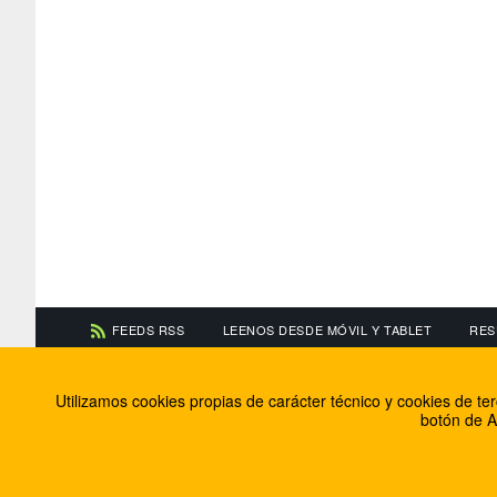
FEEDS RSS
LEENOS DESDE MÓVIL Y TABLET
RES
CONTACTA CON NOSOTROS
ACERCA DE NOSOTR
Utilizamos cookies propias de carácter técnico y cookies de t
Información de contacto
El equipo de FútbolBa
botón de A
Anúnciate en FútbolBalear
Soluciones Corporativ
Colabora con nosotros
Canal ético