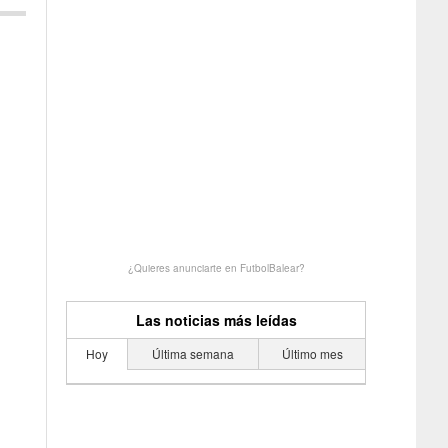
¿Quieres anunciarte en FutbolBalear?
Las noticias más leídas
Hoy
Última semana
Último mes