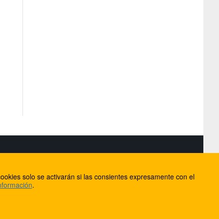
S
ookies solo se activarán si las consientes expresamente con el
lorca
nformación
.
ios