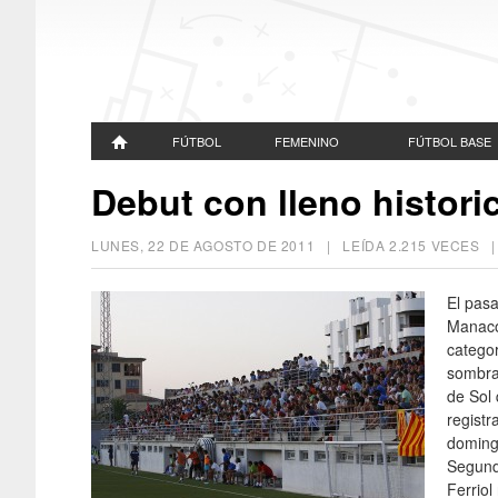
FÚTBOL
FEMENINO
FÚTBOL BASE
Debut con lleno histori
LUNES, 22 DE AGOSTO DE 2011
| LEÍDA 2.215 VECES
El pas
Manacor
categor
sombra 
de Sol
regist
domingo
Segunda
Ferriol