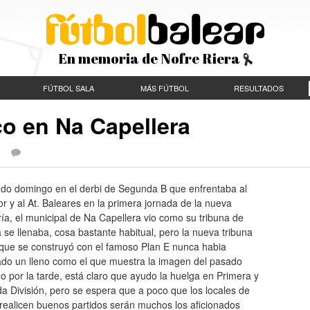
En memoria de Nofre Riera
FÚTBOL SALA
MÁS FÚTBOL
RESULTADOS
co en Na Capellera
 |
ado domingo en el derbi de Segunda B que enfrentaba al
 y al At. Baleares en la primera jornada de la nueva
ía, el municipal de Na Capellera vio como su tribuna de
se llenaba, cosa bastante habitual, pero la nueva tribuna
 que se construyó con el famoso Plan E nunca habia
rado un lleno como el que muestra la imagen del pasado
 por la tarde, está claro que ayudo la huelga en Primera y
 División, pero se espera que a poco que los locales de
 realicen buenos partidos serán muchos los aficionados