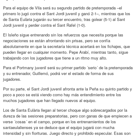
Para el equipo de Vila será su segundo partido de pretemporada –el
primero lo jugó contra el Sant Jordi juvenil y ganó 2-1­–, mientras que los
de Santa Eulària jugarán su tercer encuentro, tras golear (5-1) al Sant
Jordi juvenil y perder contra el Sant Rafel (1-0).
El Isleño sigue entrenando sin los refuerzos que necesita porque las
negociaciones se están afrontando sin prisas, pero se confía
absolutamente en que la secretaría técnica acertará en los fichajes, que
pueden llegar en cualquier momento. Pepe Arabí, mientras tanto, sigue
trabajando con los jugadores que tiene a un ritmo muy alto.
Para el Portmany juvenil será su primer partido ´serio´ de la pretemporada
y su entrenador, Guillemó, podrá ver el estado de forma de sus
jugadores.
Por su parte, el Sant Jordi juvenil afronta ante la Peña su quinto partido y
poco a poco se está viendo como hay más entendimiento entre los
muchos jugadores que han llegado nuevos al equipo.
Los de Santa Eulària llegan al tercer choque algo sobrecargados por la
dureza de las sesiones preparatorias, pero con ganas de que empiecen a
verse ´cosas´ en el campo, porque en los entrenamientos de los
santaeulalienses ya se deduce que el equipo jugará con mucha
intensidad y sin florituras. Juego directo y prohibido especular. Esas son