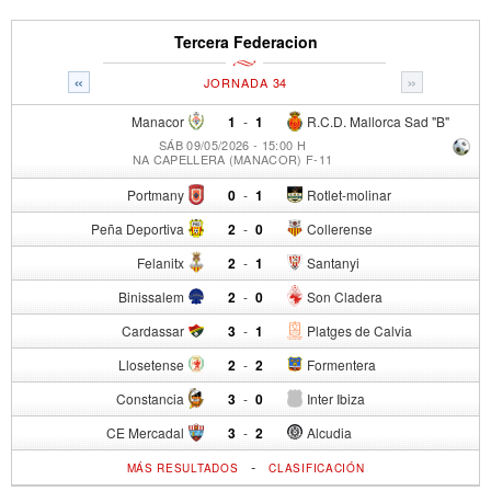
Tercera Federacion
«
»
JORNADA 34
Manacor
1
-
1
R.C.D. Mallorca Sad "B"
SÁB 09/05/2026 - 15:00 H
NA CAPELLERA (MANACOR) F-11
Portmany
0
-
1
Rotlet-molinar
Peña Deportiva
2
-
0
Collerense
Felanitx
2
-
1
Santanyi
Binissalem
2
-
0
Son Cladera
Cardassar
3
-
1
Platges de Calvia
Llosetense
2
-
2
Formentera
Constancia
3
-
0
Inter Ibiza
CE Mercadal
3
-
2
Alcudia
-
MÁS RESULTADOS
CLASIFICACIÓN