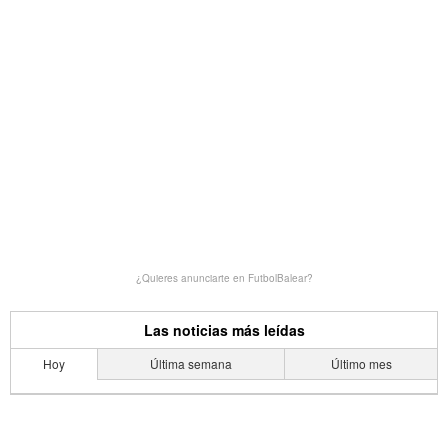
¿Quieres anunciarte en FutbolBalear?
Las noticias más leídas
Hoy
Última semana
Último mes