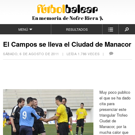
En memoria de Nofre Riera
MENÚ
RESULTADOS
El Campos se lleva el Ciudad de Manacor
SÁBADO, 6 DE AGOSTO DE 2011
| LEÍDA 1.786 VECES |
Muy poco publico
el que se ha dado
cita para
presenciar este
triangular Trofeo
Ciudat de
Manacor, por la
mucha calor que