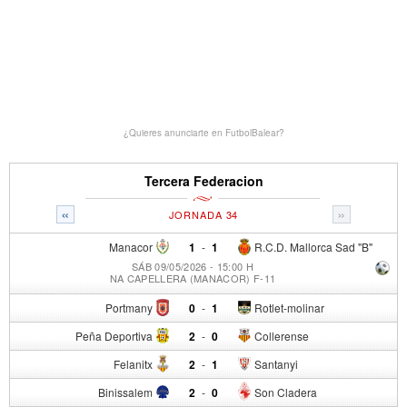
¿Quieres anunciarte en FutbolBalear?
Tercera Federacion
«
»
JORNADA 34
Manacor
1
-
1
R.C.D. Mallorca Sad "B"
SÁB 09/05/2026 - 15:00 H
NA CAPELLERA (MANACOR) F-11
Portmany
0
-
1
Rotlet-molinar
Peña Deportiva
2
-
0
Collerense
Felanitx
2
-
1
Santanyi
Binissalem
2
-
0
Son Cladera