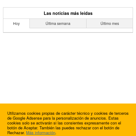
Las noticias más leídas
Hoy
Última semana
Último mes
Utilizamos cookies propias de carácter técnico y cookies de terceros
de Google Adsense para la personalización de anuncios. Estas
cookies solo se activarán si las consientes expresamente con el
botón de Aceptar. También las puedes rechazar con el botón de
Rechazar.
Más información
.