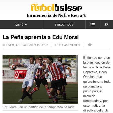
En memoria de Nofre Riera
MENÚ
RESULTADOS
La Peña apremia a Edu Moral
JUEVES, 4 DE AGOSTO DE 2011
| LEÍDA 436 VECES |
El tiempo corre en
la planificación del
técnico de la Peña
Deportiva, Paco
Onrubia, que
quiere tener a toda
su plantilla a
punto para el
inicio de
temporada y, por
este motivo, la
Edu Moral, en un partido de la temporada pasada
directiva del club