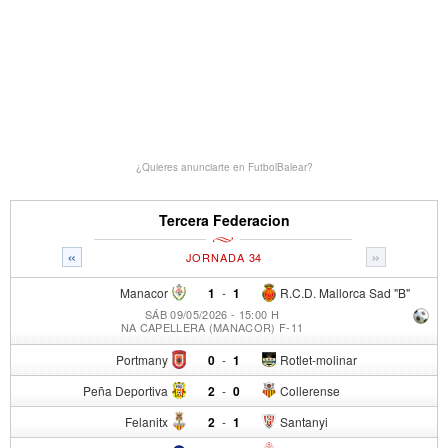
¿Quieres anunciarte en FutbolBalear?
Tercera Federacion
«
»
JORNADA 34
Manacor
1
-
1
R.C.D. Mallorca Sad "B"
SÁB 09/05/2026 - 15:00 H
NA CAPELLERA (MANACOR) F-11
Portmany
0
-
1
Rotlet-molinar
Peña Deportiva
2
-
0
Collerense
Felanitx
2
-
1
Santanyi