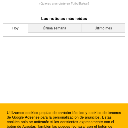
¿Quieres anunciarte en FutbolBalear?
Las noticias más leídas
Hoy
Última semana
Último mes
Utilizamos cookies propias de carácter técnico y cookies de terceros
de Google Adsense para la personalización de anuncios. Estas
cookies solo se activarán si las consientes expresamente con el
botón de Aceptar. También las puedes rechazar con el botón de