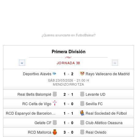
¿Quieres anunciarte en FutbolBalear?
Primera División
«
»
JORNADA 38
Deportivo Alavés
1
-
2
Rayo Vallecano de Madrid
SÁB 23/05/2026 - 21:00 H
MENDIZORROTZA
Real Betis Balompié
2
-
1
Levante UD
RC Celta de Vigo
1
-
0
Sevilla FC
RCD Espanyol de Barcelona
1
-
1
Real Sociedad de Fútbol
Getafe CF
1
-
0
Club Atlético Osasuna
RCD Mallorca
3
-
0
Real Oviedo