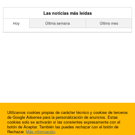
Las noticias más leídas
Hoy
Última semana
Último mes
Utilizamos cookies propias de carácter técnico y cookies de terceros
de Google Adsense para la personalización de anuncios. Estas
cookies solo se activarán si las consientes expresamente con el
botón de Aceptar. También las puedes rechazar con el botón de
Rechazar.
Más información
.