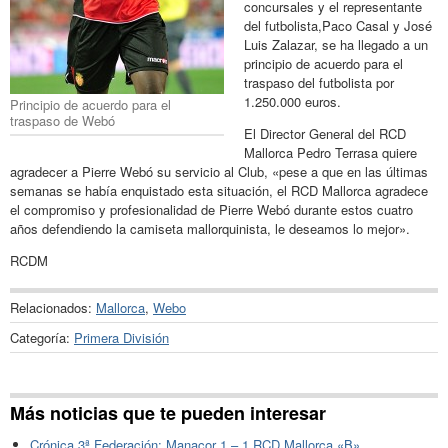
concursales y el representante
del futbolista,Paco Casal y José
Luis Zalazar, se ha llegado a un
principio de acuerdo para el
traspaso del futbolista por
1.250.000 euros.
Principio de acuerdo para el
traspaso de Webó
El Director General del RCD
Mallorca Pedro Terrasa quiere
agradecer a Pierre Webó su servicio al Club, «pese a que en las últimas
semanas se había enquistado esta situación, el RCD Mallorca agradece
el compromiso y profesionalidad de Pierre Webó durante estos cuatro
años defendiendo la camiseta mallorquinista, le deseamos lo mejor».
RCDM
Relacionados:
Mallorca
,
Webo
Categoría:
Primera División
Más noticias que te pueden interesar
Crónica 3ª Federación: Manacor 1 – 1 RCD Mallorca «B»