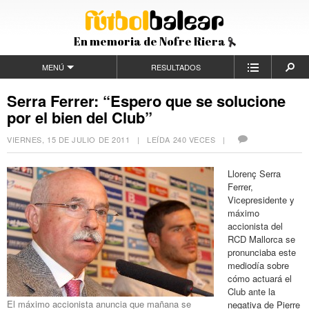
En memoria de Nofre Riera
MENÚ
RESULTADOS
Serra Ferrer: “Espero que se solucione
por el bien del Club”
VIERNES, 15 DE JULIO DE 2011
| LEÍDA 240 VECES |
Llorenç Serra
Ferrer,
Vicepresidente y
máximo
accionista del
RCD Mallorca se
pronunciaba este
mediodía sobre
cómo actuará el
Club ante la
El máximo accionista anuncia que mañana se
negativa de Pierre