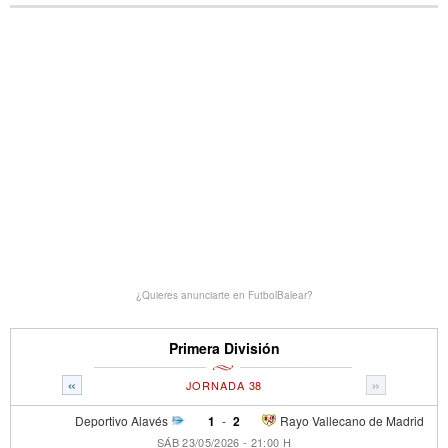
¿Quieres anunciarte en FutbolBalear?
Primera División
«
»
JORNADA 38
Deportivo Alavés
1
-
2
Rayo Vallecano de Madrid
SÁB 23/05/2026 - 21:00 H