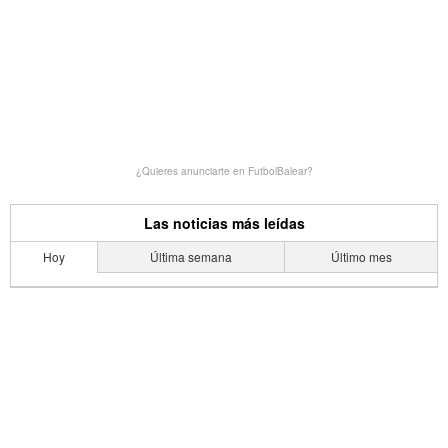
¿Quieres anunciarte en FutbolBalear?
Las noticias más leídas
Hoy
Última semana
Último mes