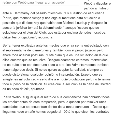
reúne con Webó para “llegar a un acuerdo”
Webó a disputar el
partido amistoso
ante el Hammarby del pasado miércoles. “Es cuestión de escuchar a
Pierre, que mañana venga y nos diga si mantiene esta situación o
posición que él dice; hay que hablar con Michael Laudrup y después la
asesoría jurídica tomará la determinación” aunque “espero que se
solucione por el bien del Club, que está por encima de todos nosotros;
dirigentes o jugadores”, reconocía.
Serra Ferrer explicaba ante los medios que él ya se ha entrevistado con
el representante del camerunés y también con el propio jugador pero
ahora toca acercar posturas. “Está claro que es una situación en la que
ellos quieren que se resuelva. Desgraciadamente estamos intervenidos,
no es suficiente con decir una cosa u otra, los Administradores también
tienen algo que decir. Si no se quiere aceptar la realidad, siempre se
puede distorsionar cualquier opinión o interpretación. Espero que se
arregle, es mi voluntad y se lo dije a él; quiero colaborar pero no tenemos
todo el peso de la decisión. Si cree que la solución es la carta de libertad,
es un poco difícil”, apuntaba.
Pierre Webó, al igual que el resto de sus compañeros han cobrado todos
los emolumentos de esta temporada, pero le quedan por resolver unas
cantidades que se encuentran dentro de la masa concursal. “Desde que
llegamos hace un año hemos pagado al 100% lo que dicen los contratos