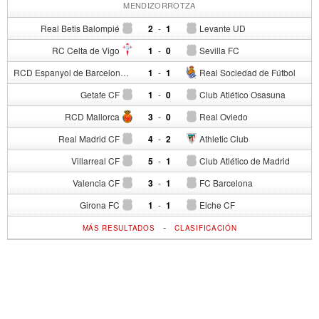
MENDIZORROTZA
Real Betis Balompié
2
-
1
Levante UD
RC Celta de Vigo
1
-
0
Sevilla FC
RCD Espanyol de Barcelona
1
-
1
Real Sociedad de Fútbol
Getafe CF
1
-
0
Club Atlético Osasuna
RCD Mallorca
3
-
0
Real Oviedo
Real Madrid CF
4
-
2
Athletic Club
Villarreal CF
5
-
1
Club Atlético de Madrid
Valencia CF
3
-
1
FC Barcelona
Girona FC
1
-
1
Elche CF
-
MÁS RESULTADOS
CLASIFICACIÓN