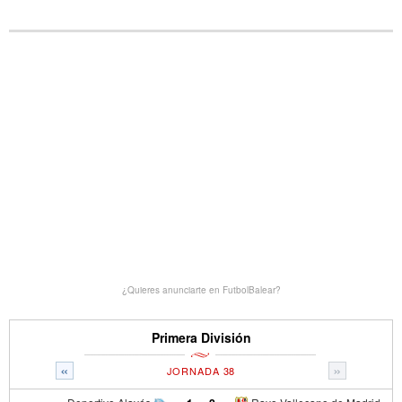
¿Quieres anunciarte en FutbolBalear?
Primera División
«
»
JORNADA 38