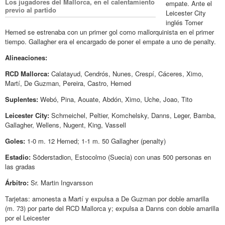
Los jugadores del Mallorca, en el calentamiento
empate. Ante el
previo al partido
Leicester City
inglés Tomer
Hemed se estrenaba con un primer gol como mallorquinista en el primer
tiempo. Gallagher era el encargado de poner el empate a uno de penalty.
Alineaciones:
RCD Mallorca:
Calatayud, Cendrós, Nunes, Crespí, Cáceres, Ximo,
Martí, De Guzman, Pereira, Castro, Hemed
Suplentes:
Webó, Pina, Aouate, Abdón, Ximo, Uche, Joao, Tito
Leicester City:
Schmeichel, Peltier, Komchelsky, Danns, Leger, Bamba,
Gallagher, Wellens, Nugent, King, Vassell
Goles:
1-0 m. 12 Hemed; 1-1 m. 50 Gallagher (penalty)
Estadio:
Söderstadion, Estocolmo (Suecia) con unas 500 personas en
las gradas
Árbitro:
Sr. Martin Ingvarsson
Tarjetas: amonesta a Martí y expulsa a De Guzman por doble amarilla
(m. 73) por parte del RCD Mallorca y; expulsa a Danns con doble amarilla
por el Leicester