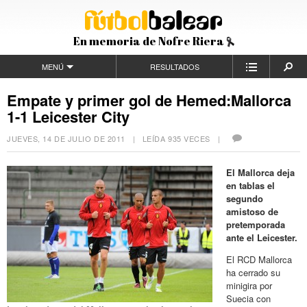
En memoria de Nofre Riera
MENÚ
RESULTADOS
Empate y primer gol de Hemed:Mallorca
1-1 Leicester City
JUEVES, 14 DE JULIO DE 2011
| LEÍDA 935 VECES |
El Mallorca deja
en tablas el
segundo
amistoso de
pretemporada
ante el Leicester.
El RCD Mallorca
ha cerrado su
minigira por
Suecia con