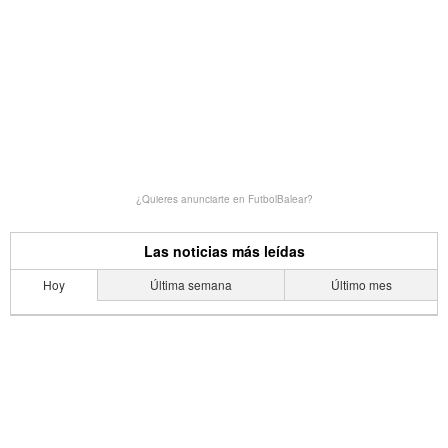
¿Quieres anunciarte en FutbolBalear?
Las noticias más leídas
Hoy
Última semana
Último mes