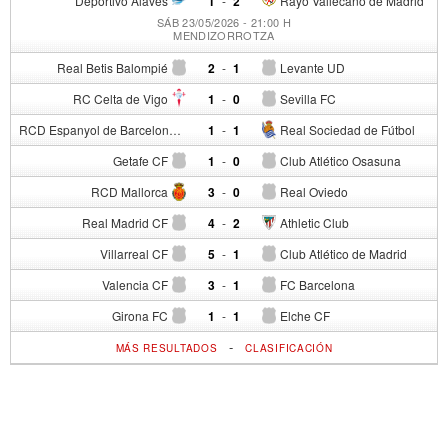
Deportivo Alavés
1
-
2
Rayo Vallecano de Madrid
SÁB 23/05/2026 - 21:00 H
MENDIZORROTZA
Real Betis Balompié
2
-
1
Levante UD
RC Celta de Vigo
1
-
0
Sevilla FC
RCD Espanyol de Barcelona
1
-
1
Real Sociedad de Fútbol
Getafe CF
1
-
0
Club Atlético Osasuna
RCD Mallorca
3
-
0
Real Oviedo
Real Madrid CF
4
-
2
Athletic Club
Villarreal CF
5
-
1
Club Atlético de Madrid
Valencia CF
3
-
1
FC Barcelona
Girona FC
1
-
1
Elche CF
-
MÁS RESULTADOS
CLASIFICACIÓN