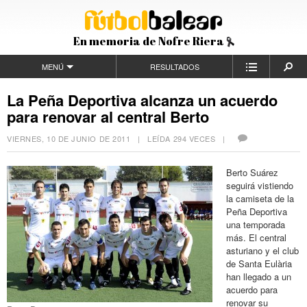
En memoria de Nofre Riera
MENÚ
RESULTADOS
La Peña Deportiva alcanza un acuerdo
para renovar al central Berto
VIERNES, 10 DE JUNIO DE 2011
| LEÍDA 294 VECES |
Berto Suárez
seguirá vistiendo
la camiseta de la
Peña Deportiva
una temporada
más. El central
asturiano y el club
de Santa Eulària
han llegado a un
acuerdo para
renovar su