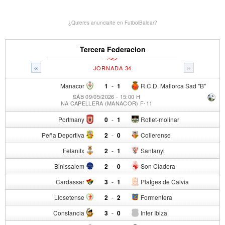
¿Quieres anunciarte en FutbolBalear?
Tercera Federacion
«
»
JORNADA 34
Manacor
1
-
1
R.C.D. Mallorca Sad "B"
SÁB 09/05/2026 - 15:00 H
NA CAPELLERA (MANACOR) F-11
Portmany
0
-
1
Rotlet-molinar
Peña Deportiva
2
-
0
Collerense
Felanitx
2
-
1
Santanyi
Binissalem
2
-
0
Son Cladera
Cardassar
3
-
1
Platges de Calvia
Llosetense
2
-
2
Formentera
Constancia
3
-
0
Inter Ibiza