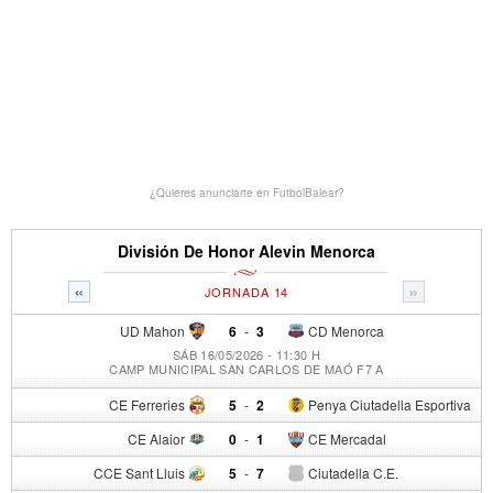
¿Quieres anunciarte en FutbolBalear?
División De Honor Alevin Menorca
«
»
JORNADA 14
UD Mahon
6
-
3
CD Menorca
SÁB 16/05/2026 - 11:30 H
CAMP MUNICIPAL SAN CARLOS DE MAÓ F7 A
CE Ferreries
5
-
2
Penya Ciutadella Esportiva
CE Alaior
0
-
1
CE Mercadal
CCE Sant Lluis
5
-
7
Ciutadella C.E.