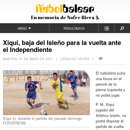
En memoria de Nofre Riera
MENÚ
RESULTADOS
Xiqui, baja del Isleño para la vuelta ante
el Independiente
MARTES, 31 DE MAYO DE 2011
| LEÍDA 507 VECES |
El futbolista sufre
una fisura en el
peroné de la
pierna izquierda y
no podrá jugar.
P. M. Xiqui,
jugador del
Atlético Isleño, no
Xiqui (i), durante el partido del pasado domingo.
podrá disputar el
FOTOPRENS
partido de vuelta