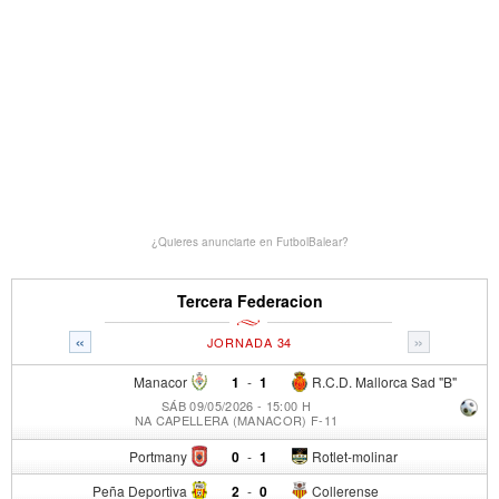
¿Quieres anunciarte en FutbolBalear?
Tercera Federacion
«
»
JORNADA 34
Manacor
1
-
1
R.C.D. Mallorca Sad "B"
SÁB 09/05/2026 - 15:00 H
NA CAPELLERA (MANACOR) F-11
Portmany
0
-
1
Rotlet-molinar
Peña Deportiva
2
-
0
Collerense