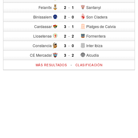
Felanitx
2
-
1
Santanyi
Binissalem
2
-
0
Son Cladera
Cardassar
3
-
1
Platges de Calvia
Llosetense
2
-
2
Formentera
Constancia
3
-
0
Inter Ibiza
CE Mercadal
3
-
2
Alcudia
-
MÁS RESULTADOS
CLASIFICACIÓN