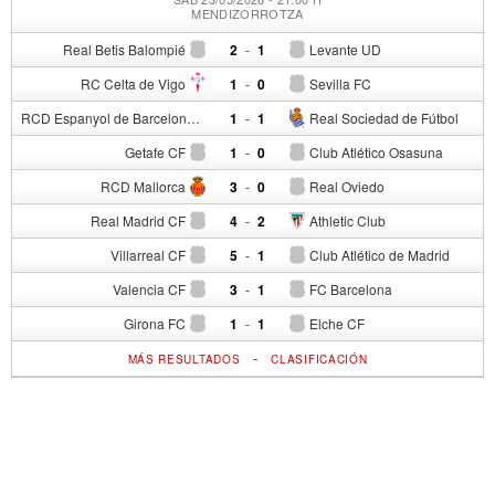
MENDIZORROTZA
Real Betis Balompié
2
-
1
Levante UD
RC Celta de Vigo
1
-
0
Sevilla FC
RCD Espanyol de Barcelona
1
-
1
Real Sociedad de Fútbol
Getafe CF
1
-
0
Club Atlético Osasuna
RCD Mallorca
3
-
0
Real Oviedo
Real Madrid CF
4
-
2
Athletic Club
Villarreal CF
5
-
1
Club Atlético de Madrid
Valencia CF
3
-
1
FC Barcelona
Girona FC
1
-
1
Elche CF
-
MÁS RESULTADOS
CLASIFICACIÓN