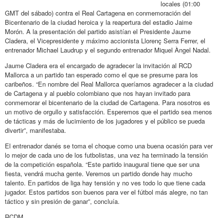
locales (01:00
GMT del sábado) contra el Real Cartagena en conmemoración del
Bicentenario de la ciudad heroica y la reapertura del estadio Jaime
Morón. A la presentación del partido asistían el Presidente Jaume
Cladera, el Vicepresidente y máximo accionista Llorenç Serra Ferrer, el
entrenador Michael Laudrup y el segundo entrenador Miquel Àngel Nadal.
Jaume Cladera era el encargado de agradecer la invitación al RCD
Mallorca a un partido tan esperado como el que se presume para los
caribeños. “En nombre del Real Mallorca queríamos agradecer a la ciudad
de Cartagena y al pueblo colombiano que nos hayan invitado para
conmemorar el bicentenario de la ciudad de Cartagena. Para nosotros es
un motivo de orgullo y satisfacción. Esperemos que el partido sea menos
de tácticas y más de lucimiento de los jugadores y el público se pueda
divertir”, manifestaba.
El entrenador danés se toma el choque como una buena ocasión para ver
lo mejor de cada uno de los futbolistas, una vez ha terminado la tensión
de la competición española. “Este partido inaugural tiene que ser una
fiesta, vendrá mucha gente. Veremos un partido donde hay mucho
talento. En partidos de liga hay tensión y no ves todo lo que tiene cada
jugador. Estos partidos son buenos para ver el fútbol más alegre, no tan
táctico y sin presión de ganar”, concluía.
RCDM