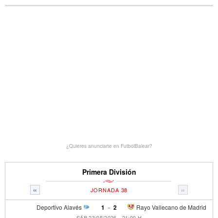
¿Quieres anunciarte en FutbolBalear?
Primera División
«
»
JORNADA 38
Deportivo Alavés
1
-
2
Rayo Vallecano de Madrid
SÁB 23/05/2026 - 21:00 H