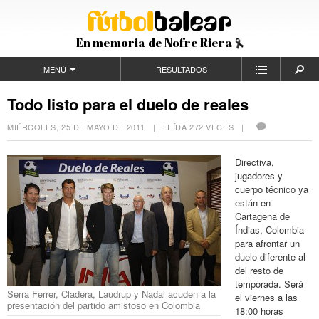
En memoria de Nofre Riera
MENÚ
RESULTADOS
Todo listo para el duelo de reales
MIÉRCOLES, 25 DE MAYO DE 2011
| LEÍDA 272 VECES |
Directiva,
jugadores y
cuerpo técnico ya
están en
Cartagena de
Índias, Colombia
para afrontar un
duelo diferente al
del resto de
temporada. Será
Serra Ferrer, Cladera, Laudrup y Nadal acuden a la
el viernes a las
presentación del partido amistoso en Colombia
18:00 horas