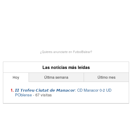
¿Quieres anunciarte en FutbolBalear?
Las noticias más leídas
Hoy
Última semana
Último mes
𝙄𝙄 𝙏𝙧𝙤𝙛𝙚𝙪 𝘾𝙞𝙪𝙩𝙖𝙩 𝙙𝙚 𝙈𝙖𝙣𝙖𝙘𝙤𝙧: CD Manacor 0-2 UD
POblense
- 67 visitas