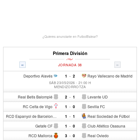
¿Quieres anunciarte en FutbolBalear?
Primera División
«
»
JORNADA 38
Deportivo Alavés
1
-
2
Rayo Vallecano de Madrid
SÁB 23/05/2026 - 21:00 H
MENDIZORROTZA
Real Betis Balompié
2
-
1
Levante UD
RC Celta de Vigo
1
-
0
Sevilla FC
RCD Espanyol de Barcelona
1
-
1
Real Sociedad de Fútbol
Getafe CF
1
-
0
Club Atlético Osasuna
RCD Mallorca
3
-
0
Real Oviedo