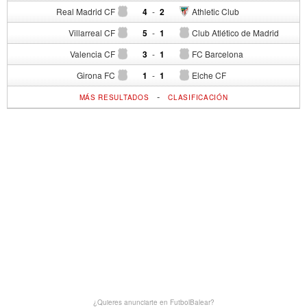
Real Madrid CF
4
-
2
Athletic Club
Villarreal CF
5
-
1
Club Atlético de Madrid
Valencia CF
3
-
1
FC Barcelona
Girona FC
1
-
1
Elche CF
-
MÁS RESULTADOS
CLASIFICACIÓN
¿Quieres anunciarte en FutbolBalear?