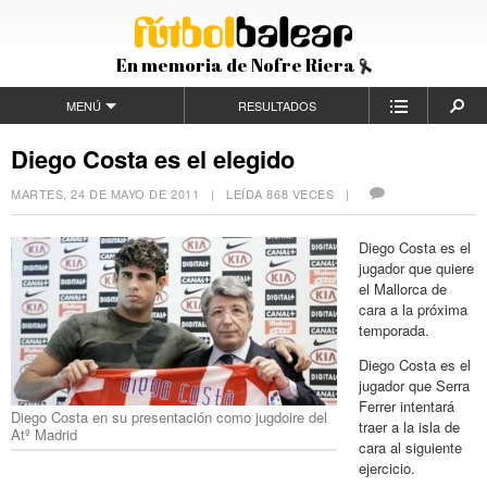
En memoria de Nofre Riera
MENÚ
RESULTADOS
Diego Costa es el elegido
MARTES, 24 DE MAYO DE 2011
| LEÍDA 868 VECES |
Diego Costa es el
jugador que quiere
el Mallorca de
cara a la próxima
temporada.
Diego Costa es el
jugador que Serra
Ferrer intentará
Diego Costa en su presentación como jugdoire del
traer a la isla de
Atº Madrid
cara al siguiente
ejercicio.