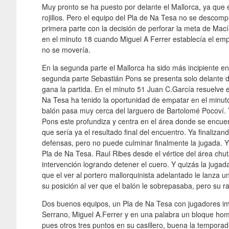
Muy pronto se ha puesto por delante el Mallorca, ya que e
rojillos. Pero el equipo del Pla de Na Tesa no se descom
primera parte con la decisión de perforar la meta de Mací
en el minuto 18 cuando Miguel A Ferrer establecía el em
no se movería.
En la segunda parte el Mallorca ha sido más incipiente en
segunda parte Sebastián Pons se presenta solo delante 
gana la partida. En el minuto 51 Juan C.García resuelve 
Na Tesa ha tenido la oportunidad de empatar en el minuto
balón pasa muy cerca del larguero de Bartolomé Pocoví. 
Pons este profundiza y centra en el área donde se encu
que sería ya el resultado final del encuentro. Ya finaliza
defensas, pero no puede culminar finalmente la jugada. Y 
Pla de Na Tesa. Raul Ribes desde el vértice del área chu
intervención logrando detener el cuero. Y quizás la juga
que el ver al portero mallorquinista adelantado le lanza un
su posición al ver que el balón le sobrepasaba, pero su ra
Dos buenos equipos, un Pla de Na Tesa con jugadores imp
Serrano, Miguel A.Ferrer y en una palabra un bloque homo
pues otros tres puntos en su casillero, buena la tempora