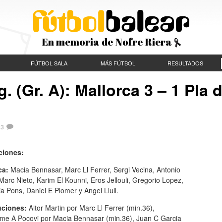
En memoria de Nofre Riera
FÚTBOL SALA
MÁS FÚTBOL
RESULTADOS
. (Gr. A): Mallorca 3 – 1 Pla 
|
3
ciones:
ca:
Macia Bennasar, Marc Ll Ferrer, Sergi Vecina, Antonio
arc Nieto, Karim El Kounni, Eros Jellouli, Gregorio Lopez,
a Pons, Daniel E Plomer y Angel Llull.
uciones:
Aitor Martin por Marc Ll Ferrer (min.36),
ome A Pocovi por Macia Bennasar (min.36), Juan C Garcia