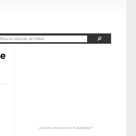
de
¿Quieres anunciarte en FutbolBalear?