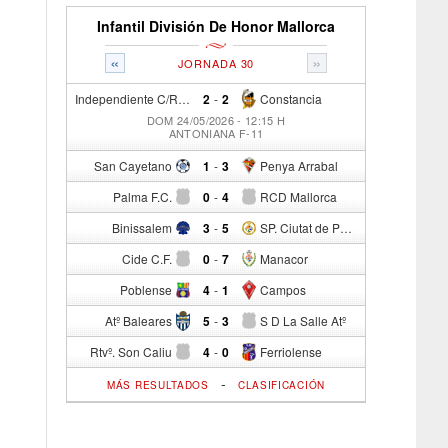
Infantil División De Honor Mallorca
«
»
JORNADA 30
Independiente C/R
2
-
2
Constancia
DOM 24/05/2026 - 12:15 H
ANTONIANA F-11
San Cayetano
1
-
3
Penya Arrabal
Palma F.C.
0
-
4
RCD Mallorca
Binissalem
3
-
5
SP. Ciutat de Palma
Cide C.F.
0
-
7
Manacor
Poblense
4
-
1
Campos
Atº Baleares
5
-
3
S D La Salle Atº
Rtvº. Son Caliu
4
-
0
Ferriolense
-
MÁS RESULTADOS
CLASIFICACIÓN