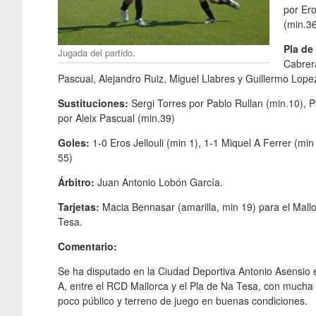
por Ero
(min.36
Pla de
Jugada del partido.
Cabrera
Pascual, Alejandro Ruiz, Miguel Llabres y Guillermo Lope
Sustituciones:
Sergi Torres por Pablo Rullan (min.10), P
por Aleix Pascual (min.39)
Goles:
1-0 Eros Jellouli (min 1), 1-1 Miquel A Ferrer (m
55)
Árbitro:
Juan Antonio Lobón García.
Tarjetas:
Macia Bennasar (amarilla, min 19) para el Mallor
Tesa.
Comentario:
Se ha disputado en la Ciudad Deportiva Antonio Asensio e
A, entre el RCD Mallorca y el Pla de Na Tesa, con mucha 
poco público y terreno de juego en buenas condiciones.