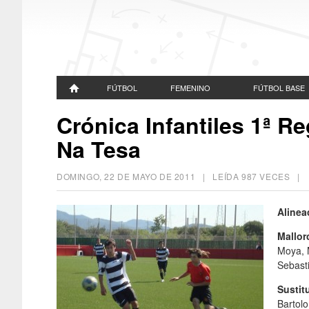
FÚTBOL
FEMENINO
FÚTBOL BASE
Crónica Infantiles 1ª Reg
Na Tesa
DOMINGO, 22 DE MAYO DE 2011
| LEÍDA 987 VECES 
Alinea
Mallor
Moya, M
Sebasti
Sustit
Bartol