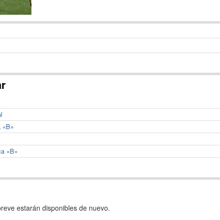
ar
l
a «B»
ca «B»
reve estarán disponibles de nuevo.