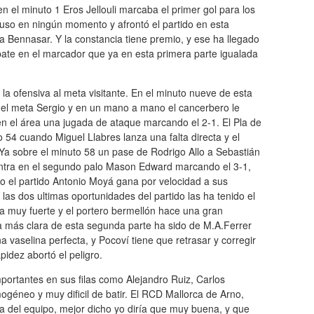
n el minuto 1 Eros Jellouli marcaba el primer gol para los
puso en ningún momento y afrontó el partido en esta
a Bennasar. Y la constancia tiene premio, y ese ha llegado
pate en el marcador que ya en esta primera parte igualada
 la ofensiva al meta visitante. En el minuto nueve de esta
del meta Sergio y en un mano a mano el cancerbero le
en el área una jugada de ataque marcando el 2-1. El Pla de
 54 cuando Miguel Llabres lanza una falta directa y el
Ya sobre el minuto 58 un pase de Rodrigo Allo a Sebastián
entra en el segundo palo Mason Edward marcando el 3-1,
ndo el partido Antonio Moyá gana por velocidad a sus
las dos ultimas oportunidades del partido las ha tenido el
ta muy fuerte y el portero bermellón hace una gran
da más clara de esta segunda parte ha sido de M.A.Ferrer
a vaselina perfecta, y Pocoví tiene que retrasar y corregir
pidez abortó el peligro.
ortantes en sus filas como Alejandro Ruiz, Carlos
géneo y muy dificil de batir. El RCD Mallorca de Arno,
da del equipo, mejor dicho yo diría que muy buena, y que