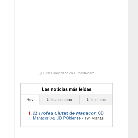
¿Quieres anunciarte en FutbolBalear?
Las noticias más leídas
Hoy
Última semana
Último mes
𝙄𝙄 𝙏𝙧𝙤𝙛𝙚𝙪 𝘾𝙞𝙪𝙩𝙖𝙩 𝙙𝙚 𝙈𝙖𝙣𝙖𝙘𝙤𝙧: CD
Manacor 0-2 UD POblense
- 191 visitas