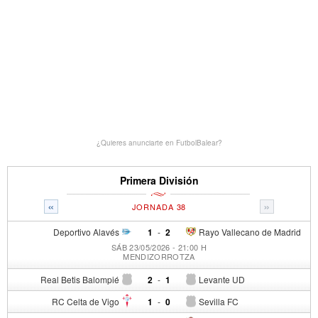
¿Quieres anunciarte en FutbolBalear?
Primera División
«
»
JORNADA 38
Deportivo Alavés
1
-
2
Rayo Vallecano de Madrid
SÁB 23/05/2026 - 21:00 H
MENDIZORROTZA
Real Betis Balompié
2
-
1
Levante UD
RC Celta de Vigo
1
-
0
Sevilla FC