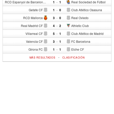
RCD Espanyol de Barcelona
1
-
1
Real Sociedad de Fútbol
Getafe CF
1
-
0
Club Atlético Osasuna
RCD Mallorca
3
-
0
Real Oviedo
Real Madrid CF
4
-
2
Athletic Club
Villarreal CF
5
-
1
Club Atlético de Madrid
Valencia CF
3
-
1
FC Barcelona
Girona FC
1
-
1
Elche CF
-
MÁS RESULTADOS
CLASIFICACIÓN