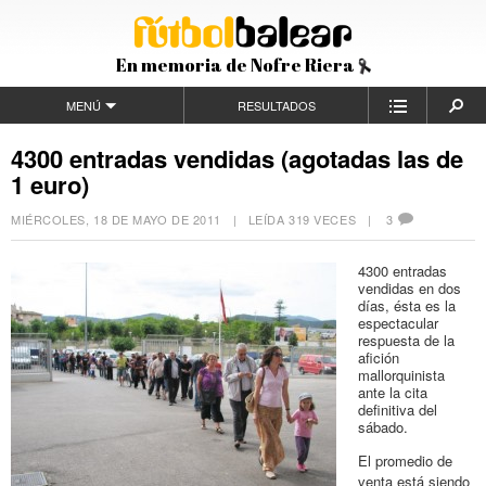
En memoria de Nofre Riera
MENÚ
RESULTADOS
4300 entradas vendidas (agotadas las de
1 euro)
MIÉRCOLES, 18 DE MAYO DE 2011
| LEÍDA 319 VECES |
3
4300 entradas
vendidas en dos
días, ésta es la
espectacular
respuesta de la
afición
mallorquinista
ante la cita
definitiva del
sábado.
El promedio de
venta está siendo