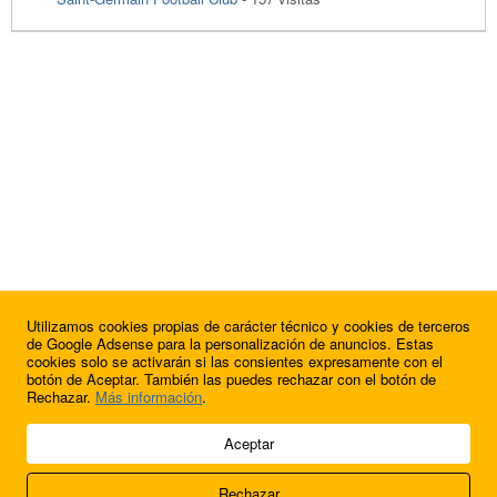
Utilizamos cookies propias de carácter técnico y cookies de terceros
de Google Adsense para la personalización de anuncios. Estas
cookies solo se activarán si las consientes expresamente con el
botón de Aceptar. También las puedes rechazar con el botón de
Rechazar.
Más información
.
© 2009 - 2026 Soluciones Corporativas IP, SL.
Aceptar
Todos los derechos reservados.
Rechazar
Aviso legal
Cookies
Acerca de nosotros
Contacto
Anúnciate en