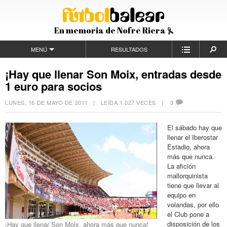
En memoria de Nofre Riera
MENÚ
RESULTADOS
¡Hay que llenar Son Moix, entradas desde
1 euro para socios
LUNES, 16 DE MAYO DE 2011
| LEÍDA 1.027 VECES |
3
El sábado hay que
llenar el Iberostar
Estadio, ahora
más que nunca.
La afición
mallorquinista
tiene que llevar al
equipo en
volandas, por ello
el Club pone a
disposición de los
¡Hay que llenar Son Moix, ahora más que nunca!