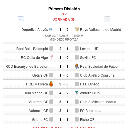
Primera División
«
»
JORNADA 38
Deportivo Alavés
1
-
2
Rayo Vallecano de Madrid
SÁB 23/05/2026 - 21:00 H
MENDIZORROTZA
Real Betis Balompié
2
-
1
Levante UD
RC Celta de Vigo
1
-
0
Sevilla FC
RCD Espanyol de Barcelona
1
-
1
Real Sociedad de Fútbol
Getafe CF
1
-
0
Club Atlético Osasuna
RCD Mallorca
3
-
0
Real Oviedo
Real Madrid CF
4
-
2
Athletic Club
Villarreal CF
5
-
1
Club Atlético de Madrid
Valencia CF
3
-
1
FC Barcelona
Girona FC
1
-
1
Elche CF