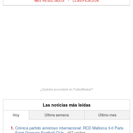
-
MÁS RESULTADOS
CLASIFICACIÓN
¿Quieres anunciarte en FutbolBalear?
Las noticias más leídas
Hoy
Última semana
Último mes
Crónica partido amistoso internacional: RCD Mallorca 3-0 Paris
Saint-Germain Football Club
- 157 visitas