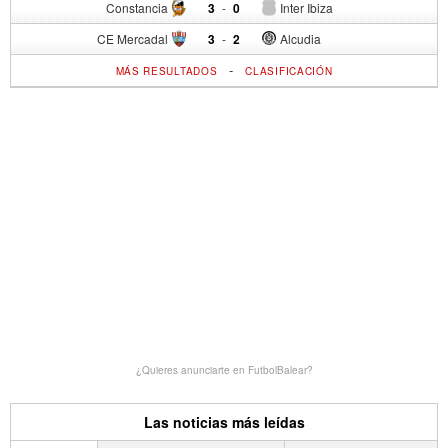
Constancia
3
-
0
Inter Ibiza
CE Mercadal
3
-
2
Alcudia
-
MÁS RESULTADOS
CLASIFICACIÓN
¿Quieres anunciarte en FutbolBalear?
Las noticias más leídas