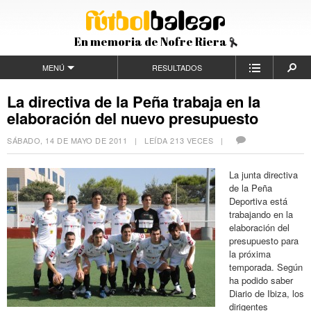
En memoria de Nofre Riera
MENÚ
RESULTADOS
La directiva de la Peña trabaja en la
elaboración del nuevo presupuesto
SÁBADO, 14 DE MAYO DE 2011
| LEÍDA 213 VECES |
La junta directiva
de la Peña
Deportiva está
trabajando en la
elaboración del
presupuesto para
la próxima
temporada. Según
ha podido saber
Diario de Ibiza, los
dirigentes