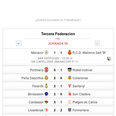
¿Quieres anunciarte en FutbolBalear?
Tercera Federacion
«
»
JORNADA 34
Manacor
1
-
1
R.C.D. Mallorca Sad "B"
SÁB 09/05/2026 - 15:00 H
NA CAPELLERA (MANACOR) F-11
Portmany
0
-
1
Rotlet-molinar
Peña Deportiva
2
-
0
Collerense
Felanitx
2
-
1
Santanyi
Binissalem
2
-
0
Son Cladera
Cardassar
3
-
1
Platges de Calvia
Llosetense
2
-
2
Formentera