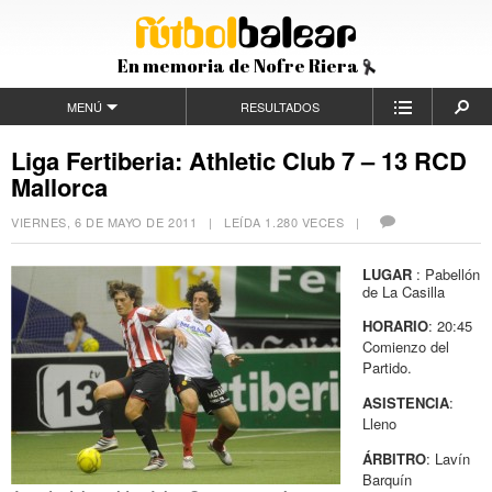
En memoria de Nofre Riera
MENÚ
RESULTADOS
Liga Fertiberia: Athletic Club 7 – 13 RCD
Mallorca
VIERNES, 6 DE MAYO DE 2011
| LEÍDA 1.280 VECES |
LUGAR
: Pabellón
de La Casilla
HORARIO
: 20:45
Comienzo del
Partido.
ASISTENCIA
:
Lleno
ÁRBITRO
: Lavín
Barquín