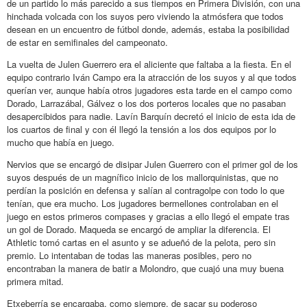
de un partido lo más parecido a sus tiempos en Primera División, con una
hinchada volcada con los suyos pero viviendo la atmósfera que todos
desean en un encuentro de fútbol donde, además, estaba la posibilidad
de estar en semifinales del campeonato.
La vuelta de Julen Guerrero era el aliciente que faltaba a la fiesta. En el
equipo contrario Iván Campo era la atracción de los suyos y al que todos
querían ver, aunque había otros jugadores esta tarde en el campo como
Dorado, Larrazábal, Gálvez o los dos porteros locales que no pasaban
desapercibidos para nadie. Lavín Barquín decretó el inicio de esta ida de
los cuartos de final y con él llegó la tensión a los dos equipos por lo
mucho que había en juego.
Nervios que se encargó de disipar Julen Guerrero con el primer gol de los
suyos después de un magnífico inicio de los mallorquinistas, que no
perdían la posición en defensa y salían al contragolpe con todo lo que
tenían, que era mucho. Los jugadores bermellones controlaban en el
juego en estos primeros compases y gracias a ello llegó el empate tras
un gol de Dorado. Maqueda se encargó de ampliar la diferencia. El
Athletic tomó cartas en el asunto y se adueñó de la pelota, pero sin
premio. Lo intentaban de todas las maneras posibles, pero no
encontraban la manera de batir a Molondro, que cuajó una muy buena
primera mitad.
Etxeberría se encargaba, como siempre, de sacar su poderoso