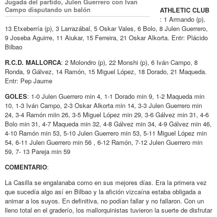
Jugada del partido, Julen Guerrero con Ivan
Campo disputando un balón
ATHLETIC CLUB
: 1 Armando (p),
13 Etxeberría (p), 3 Larrazábal, 5 Oskar Vales, 6 Bolo, 8 Julen Guerrero,
9 Joseba Aguirre, 11 Aiukar, 15 Ferreira, 21 Oskar Alkorta. Entr: Plácido
Bilbao
R.C.D. MALLORCA
: 2 Molondro (p), 22 Monshi (p), 6 Iván Campo, 8
Ronda, 9 Gálvez, 14 Ramón, 15 Miguel López, 18 Dorado, 21 Maqueda.
Entr: Pep Jaume
GOLES
: 1-0 Julen Guerrero min 4, 1-1 Dorado min 9, 1-2 Maqueda min
10, 1-3 Iván Campo, 2-3 Oskar Alkorta min 14, 3-3 Julen Guerrero min
24, 3-4 Ramón miin 26, 3-5 Miguel López min 29, 3-6 Gálvez min 31, 4-6
Bolo min 31, 4-7 Maqueda min 32, 4-8 Gálvez min 34, 4-9 Gálvez min 46,
4-10 Ramón min 53, 5-10 Julen Guerrero min 53, 5-11 Miguel López min
54, 6-11 Julen Guerrero min 56 , 6-12 Ramón, 7-12 Julen Guerrero min
59, 7- 13 Pareja min 59
COMENTARIO
:
La Casilla se engalanaba como en sus mejores días. Era la primera vez
que sucedía algo así en Bilbao y la afición vizcaína estaba obligada a
animar a los suyos. En definitiva, no podían fallar y no fallaron. Con un
lleno total en el graderío, los mallorquinistas tuvieron la suerte de disfrutar