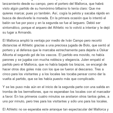
lanzamiento desde su campo, pero el portero del Mallorca, que habrá
visto algún partido de su homónimo bilbaíno lo tenía claro: Que me
quieres marcar, pues yo también. Así, cogía la pelota y sacaba rápido en
busca de devolverle la moneda. En la primera ocasión que lo intentó el
balón se fue por poco y en la segunda se fue al larguero. Debió ser
sintomático, porque el arquero del Athletic no lo volvió a intentar y le dejó
su lugar a Armando.
El Mallorca amplió la ventaja por medio de Iván Campo pero recortó
distancias el Athletic gracias a una preciosa jugada de Bolo, que sentó al
portero y al defensa que le marcaba estrechamente para dejarle a Oskar
Alkorta el segundo gol de los vascos. El partido era movido, no había
parones y se jugaba con mucha nobleza y elegancia. Julen empató el
partido pero el Mallorca, que no había bajado los brazos, se encargó de
hacer otros dos goles más con los que se fueron al descanso. Tres a
cinco para los visitantes y a los locales les tocaba pensar como dar la
vuelta al partido, que se les había puesto más que complicado.
Y se les puso más aún en el inicio de la segunda parte con una salida en
tromba de los bermellones, que no esperaban los locales con el marcador
a favor. En los primeros cuatro minutos se anotaron otros tantos goles, a
uno por minuto, pero tres para los visitantes y sólo uno para los locales.
El Athletic no se esperaba este arranque tan espectacular del Mallorca y