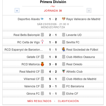
Primera División
«
»
JORNADA 38
Deportivo Alavés
1
-
2
Rayo Vallecano de Madrid
SÁB 23/05/2026 - 21:00 H
MENDIZORROTZA
Real Betis Balompié
2
-
1
Levante UD
RC Celta de Vigo
1
-
0
Sevilla FC
RCD Espanyol de Barcelona
1
-
1
Real Sociedad de Fútbol
Getafe CF
1
-
0
Club Atlético Osasuna
RCD Mallorca
3
-
0
Real Oviedo
Real Madrid CF
4
-
2
Athletic Club
Villarreal CF
5
-
1
Club Atlético de Madrid
Valencia CF
3
-
1
FC Barcelona
Girona FC
1
-
1
Elche CF
-
MÁS RESULTADOS
CLASIFICACIÓN