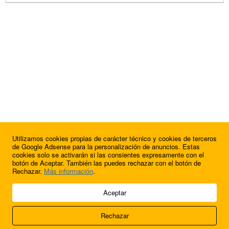
Utilizamos cookies propias de carácter técnico y cookies de terceros
de Google Adsense para la personalización de anuncios. Estas
cookies solo se activarán si las consientes expresamente con el
botón de Aceptar. También las puedes rechazar con el botón de
Rechazar.
Más información
.
© 2009 - 2026 Soluciones Corporativas IP, SL.
Aceptar
Todos los derechos reservados.
Rechazar
Aviso legal
Cookies
Acerca de nosotros
Contacto
Anúnciate en
FútbolBalear