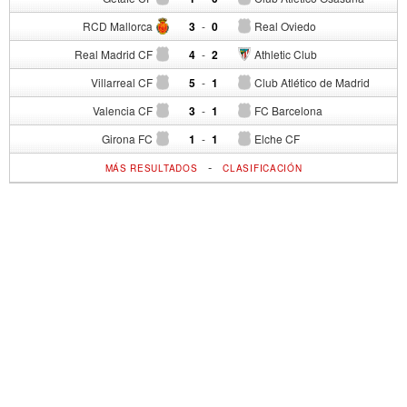
RCD Mallorca
3
-
0
Real Oviedo
Real Madrid CF
4
-
2
Athletic Club
Villarreal CF
5
-
1
Club Atlético de Madrid
Valencia CF
3
-
1
FC Barcelona
Girona FC
1
-
1
Elche CF
-
MÁS RESULTADOS
CLASIFICACIÓN