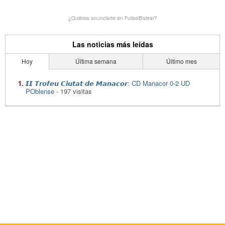
¿Quieres anunciarte en FutbolBalear?
Las noticias más leídas
Hoy
Última semana
Último mes
𝙄𝙄 𝙏𝙧𝙤𝙛𝙚𝙪 𝘾𝙞𝙪𝙩𝙖𝙩 𝙙𝙚 𝙈𝙖𝙣𝙖𝙘𝙤𝙧: CD Manacor 0-2 UD
POblense
- 197 visitas