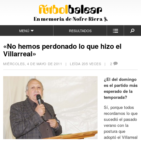
En memoria de Nofre Riera
MENÚ
RESULTADOS
«No hemos perdonado lo que hizo el
Villarreal»
MIÉRCOLES, 4 DE MAYO DE 2011
| LEÍDA 205 VECES |
2
¿El del domingo
es el partido más
esperado de la
temporada?
Sí, porque todos
recordamos lo que
sucedió el pasado
verano con la
postura que
adoptó el Villarreal