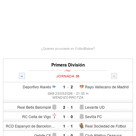
¿Quieres anunciarte en FutbolBalear?
Primera División
«
»
JORNADA 38
Deportivo Alavés
1
-
2
Rayo Vallecano de Madrid
SÁB 23/05/2026 - 21:00 H
MENDIZORROTZA
Real Betis Balompié
2
-
1
Levante UD
RC Celta de Vigo
1
-
0
Sevilla FC
RCD Espanyol de Barcelona
1
-
1
Real Sociedad de Fútbol
Getafe CF
1
-
0
Club Atlético Osasuna