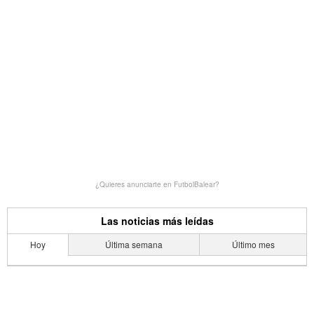
¿Quieres anunciarte en FutbolBalear?
Las noticias más leídas
Hoy
Última semana
Último mes