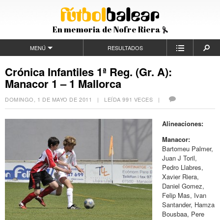
En memoria de Nofre Riera
MENÚ
RESULTADOS
Crónica Infantiles 1ª Reg. (Gr. A):
Manacor 1 – 1 Mallorca
DOMINGO, 1 DE MAYO DE 2011
| LEÍDA 991 VECES |
Alineaciones:
Manacor:
Bartomeu Palmer,
Juan J Toril,
Pedro Llabres,
Xavier Riera,
Daniel Gomez,
Felip Mas, Ivan
Santander, Hamza
Bousbaa, Pere