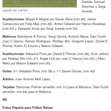
Sureda, Samuel
Sanchez y Sergi
jugada del partido
Sureda.
Sustituciones:
Miquel A Miquel por Xavier Riera (min.46), Jaime
Carrascosa por Felip Mas (min.46), Antoni Gibanel por Hamza Bousbaa
(min.53) y Sebastia Vives por Sergi Sureda (min.53)
Mallorca:
Bartolome A Pocovi, Sergi Vecina, Antonio Moya, Dani Cunill,
Juan C Garcia, Ramon Rodriguez, Rodrigo Allo, Gregorio Lopez, Daniel E
Plomer, Karim El Kounni y Mason Edward.
Sustituciones:
Sebastia Pons por Daniel E Plomer (min.36), Eros Jellouli
por Rodrigo Allo (min.47), Angel Llull por Juan C Garcia (min.50) y Marc
Nieto por Mason Edward (min.50)
Goles:
0-1 Sebastia Pons (min 38) y 1-1 Daniel Gomez (min 43)
Árbitro:
Juan Antonio Moll López.
Tarjetas:
Bartomeu Palmer (amarilla, min 31) para el Manacor. Dani Cunill
(amarilla, min 64) para el Mallorca.
RD
Fotos Pepsila para Fútbol Balear