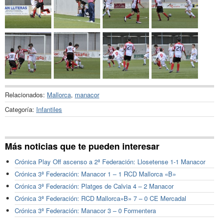
Relacionados:
Mallorca
,
manacor
Categoría:
Infantiles
Más noticias que te pueden interesar
Crónica Play Off ascenso a 2ª Federación: Llosetense 1-1 Manacor
Crónica 3ª Federación: Manacor 1 – 1 RCD Mallorca «B»
Crónica 3ª Federación: Platges de Calvia 4 – 2 Manacor
Crónica 3ª Federación: RCD Mallorca»B» 7 – 0 CE Mercadal
Crónica 3ª Federación: Manacor 3 – 0 Formentera