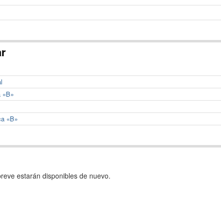
ar
l
a «B»
ca «B»
reve estarán disponibles de nuevo.