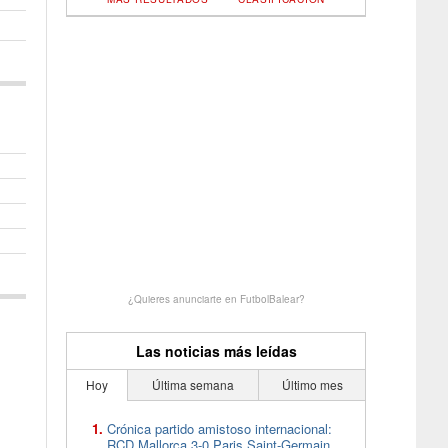
¿Quieres anunciarte en FutbolBalear?
Las noticias más leídas
Hoy
Última semana
Último mes
Crónica partido amistoso internacional:
RCD Mallorca 3-0 Paris Saint-Germain