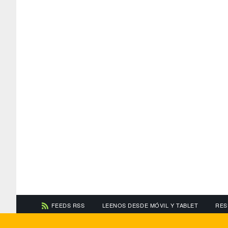
FEEDS RSS
LEENOS DESDE MÓVIL Y TABLET
RES