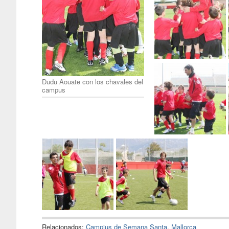
Dudu Aouate con los chavales del
campus
Relacionados:
Campius de Semana Santa
,
Mallorca