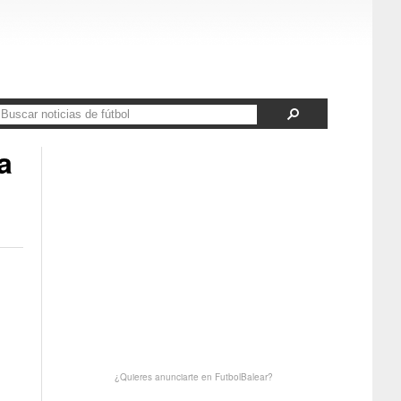
a
¿Quieres anunciarte en FutbolBalear?