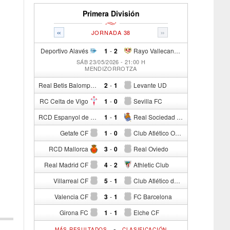
Primera División
«
»
JORNADA 38
Deportivo Alavés
1
-
2
Rayo Vallecano de Madrid
SÁB 23/05/2026 - 21:00 H
MENDIZORROTZA
Real Betis Balompié
2
-
1
Levante UD
RC Celta de Vigo
1
-
0
Sevilla FC
RCD Espanyol de Barcelona
1
-
1
Real Sociedad de Fútbol
Getafe CF
1
-
0
Club Atlético Osasuna
RCD Mallorca
3
-
0
Real Oviedo
Real Madrid CF
4
-
2
Athletic Club
Villarreal CF
5
-
1
Club Atlético de Madrid
Valencia CF
3
-
1
FC Barcelona
Girona FC
1
-
1
Elche CF
-
MÁS RESULTADOS
CLASIFICACIÓN