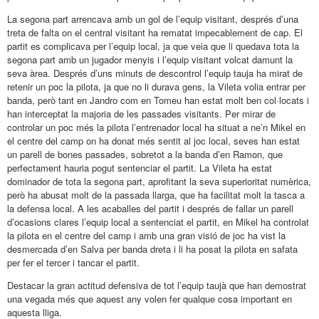
La segona part arrencava amb un gol de l’equip visitant, després d’una
treta de falta on el central visitant ha rematat impecablement de cap. El
partit es complicava per l’equip local, ja que veia que li quedava tota la
segona part amb un jugador menyis i l’equip visitant volcat damunt la
seva àrea. Després d’uns minuts de descontrol l’equip tauja ha mirat de
retenir un poc la pilota, ja que no li durava gens, la Vileta volia entrar per
banda, però tant en Jandro com en Tomeu han estat molt ben col·locats i
han interceptat la majoria de les passades visitants. Per mirar de
controlar un poc més la pilota l’entrenador local ha situat a ne’n Mikel en
el centre del camp on ha donat més sentit al joc local, seves han estat
un parell de bones passades, sobretot a la banda d’en Ramon, que
perfectament hauria pogut sentenciar el partit. La Vileta ha estat
dominador de tota la segona part, aprofitant la seva superioritat numèrica,
però ha abusat molt de la passada llarga, que ha facilitat molt la tasca a
la defensa local. A les acaballes del partit i després de fallar un parell
d’ocasions clares l’equip local a sentenciat el partit, en Mikel ha controlat
la pilota en el centre del camp i amb una gran visió de joc ha vist la
desmercada d’en Salva per banda dreta i li ha posat la pilota en safata
per fer el tercer i tancar el partit.
Destacar la gran actitud defensiva de tot l’equip taujà que han demostrat
una vegada més que aquest any volen fer qualque cosa important en
aquesta lliga.