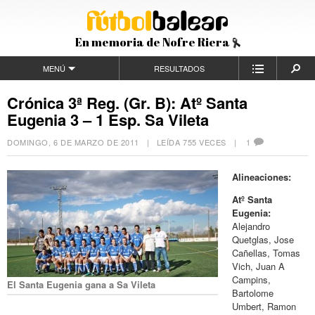
En memoria de Nofre Riera
MENÚ
RESULTADOS
Crónica 3ª Reg. (Gr. B): Atº Santa
Eugenia 3 – 1 Esp. Sa Vileta
DOMINGO, 6 DE MARZO DE 2011
| LEÍDA 755 VECES |
1
Alineaciones:
Atº Santa
Eugenia:
Alejandro
Quetglas, Jose
Cañellas, Tomas
Vich, Juan A
Campins,
El Santa Eugenia gana a Sa Vileta
Bartolome
Umbert, Ramon