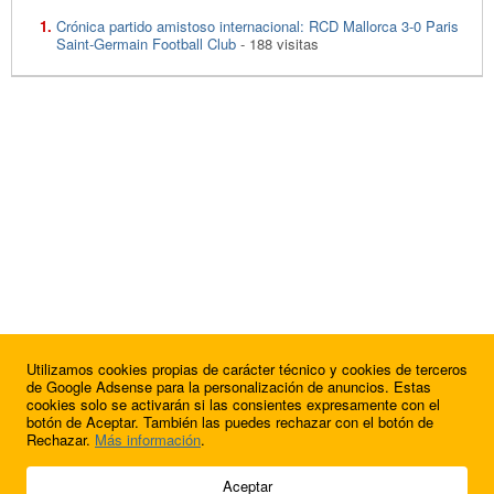
Crónica partido amistoso internacional: RCD Mallorca 3-0 Paris
Saint-Germain Football Club
- 188 visitas
Utilizamos cookies propias de carácter técnico y cookies de terceros
de Google Adsense para la personalización de anuncios. Estas
cookies solo se activarán si las consientes expresamente con el
botón de Aceptar. También las puedes rechazar con el botón de
Rechazar.
Más información
.
© 2009 - 2026 Soluciones Corporativas IP, SL.
Aceptar
Todos los derechos reservados.