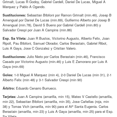
Grimalt, Lucas R Godoy, Gabriel Cardell, Daniel De Lucas, Miguel A
Marquez y Pablo A Ogando.
Sustituciones:
Sebastian Bibiloni por Ramon Grimalt (min.46), Josep B
Amengual por Daniel De Lucas (min.69), Guillermo Alberto por Josep B
Amengual (min.78), David S Bueno por Gabriel Cardell (min.80) y
Salvador Crespi por Juan A Campins (min.86)
Esp. Sa Vileta:
Juan R Bustos, Victorino Augusto, Alberto Felix, Joan
Ripoll, Pau Bibiloni, Samuel Obrador, Carlos Berastain, Gabriel Ribot,
Luis A Gaya, Jose C Gonzalez y Cristian Valero.
Sustituciones:
Julio Nieto por Carlos Berastain (min.46), Francisco
Casado por Victorino Augusto (min.46) y Luis E Zamorano por Luis A
Gaya (min.69)
Goles:
1-0 Miguel A Marquez (min 4), 2-0 Daniel De Lucas (min 31), 2-1
Alberto Felix (min 48) y 3-1 Salvador Crespi (min 90)
Árbitro:
Eduardo Cenarro Burrueco.
Tarjetas:
Juan A Campins (amarilla, min 15), Mateo V Castello (amarilla,
min 22), Sebastian Bibiloni (amarilla, min 35), Jose Cañellas (roja, min
38) y Tomas Vich (amarilla, min 90) para el Atº Santa Eugenia. Carlos
Berastain (amarilla, min 23) y Luis A Gaya (amarilla, min 25) para el Esp.
Sa Vileta.