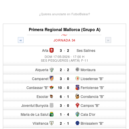
¿Quieres anunciarte en FutbolBalear?
Primera Regional Mallorca (Grupo A)
«
»
JORNADA 34
Arta
3
-
2
Ses Salines
DOM 17/05/2026 - 17:00 H
SES PESQUERES (ARTÁ) F-11
Alqueria
2
-
2
Montaura
Campanet
3
-
0
Llosetense "B"
Cardassar "B"
10
-
0
Ferriolense "B"
Escolar
6
-
1
Constancia "B"
Joventut Bunyola
3
-
0
Campos "B"
Maria de La Salut
1
-
4
Cala D'or
Vilafranca
2
-
1
Binissalem "B"