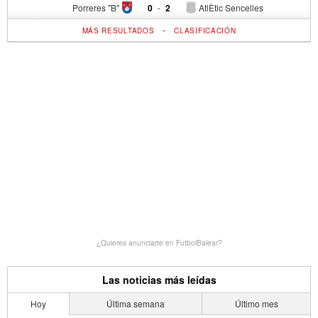
Porreres "B"
0
-
2
AtlÈtic Sencelles
-
MÁS RESULTADOS
CLASIFICACIÓN
¿Quieres anunciarte en FutbolBalear?
Las noticias más leídas
Hoy
Última semana
Último mes