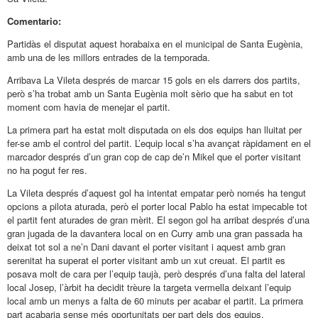
Comentario:
Partidàs el disputat aquest horabaixa en el municipal de Santa Eugènia,
amb una de les millors entrades de la temporada.
Arribava La Vileta després de marcar 15 gols en els darrers dos partits,
però s’ha trobat amb un Santa Eugènia molt sèrio que ha sabut en tot
moment com havia de menejar el partit.
La primera part ha estat molt disputada on els dos equips han lluitat per
fer-se amb el control del partit. L’equip local s’ha avançat ràpidament en el
marcador després d’un gran cop de cap de’n Mikel que el porter visitant
no ha pogut fer res.
La Vileta després d’aquest gol ha intentat empatar però només ha tengut
opcions a pilota aturada, però el porter local Pablo ha estat impecable tot
el partit fent aturades de gran mèrit. El segon gol ha arribat després d’una
gran jugada de la davantera local on en Curry amb una gran passada ha
deixat tot sol a ne’n Dani davant el porter visitant i aquest amb gran
serenitat ha superat el porter visitant amb un xut creuat. El partit es
posava molt de cara per l’equip taujà, però després d’una falta del lateral
local Josep, l’àrbit ha decidit trèure la targeta vermella deixant l’equip
local amb un menys a falta de 60 minuts per acabar el partit. La primera
part acabaria sense més oportunitats per part dels dos equips.