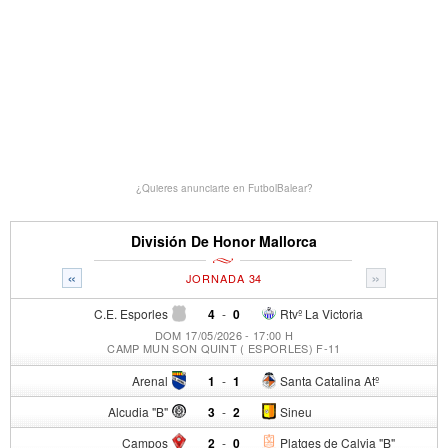
¿Quieres anunciarte en FutbolBalear?
División De Honor Mallorca
«
»
JORNADA 34
C.E. Esporles
4
-
0
Rtvº La Victoria
DOM 17/05/2026 - 17:00 H
CAMP MUN SON QUINT ( ESPORLES) F-11
Arenal
1
-
1
Santa Catalina Atº
Alcudia "B"
3
-
2
Sineu
Campos
2
-
0
Platges de Calvia "B"