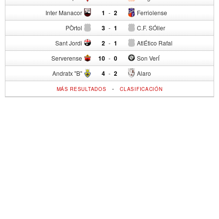
Inter Manacor
1
-
2
Ferriolense
PÒrtol
3
-
1
C.F. SÓller
Sant Jordi
2
-
1
AtlÉtico Rafal
Serverense
10
-
0
Son VerÍ
Andratx "B"
4
-
2
Alaro
-
MÁS RESULTADOS
CLASIFICACIÓN