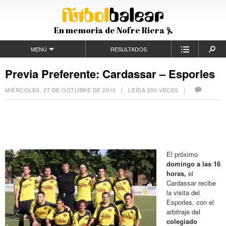
En memoria de Nofre Riera
MENÚ
RESULTADOS
Previa Preferente: Cardassar – Esporles
MIÉRCOLES, 27 DE OCTUBRE DE 2010
| LEÍDA 200 VECES |
El próximo
domingo a las 16
horas,
el
Cardassar recibe
la visita del
Esporles, con el
arbitraje del
colegiado