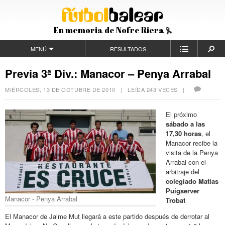
En memoria de Nofre Riera
MENÚ
RESULTADOS
Previa 3ª Div.: Manacor – Penya Arrabal
MIÉRCOLES, 13 DE OCTUBRE DE 2010
| LEÍDA 243 VECES |
El próximo
sábado a las
17,30 horas
, el
Manacor recibe la
visita de la Penya
Arrabal con el
arbitraje del
colegiado Matias
Puigserver
Manacor - Penya Arrabal
Trobat
El Manacor de Jaime Mut llegará a este partido después de derrotar al