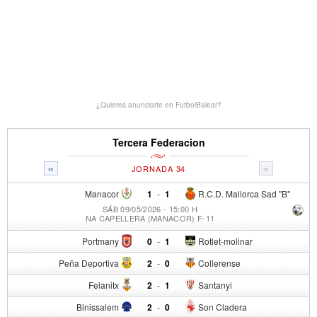
¿Quieres anunciarte en FutbolBalear?
Tercera Federacion
«
»
JORNADA 34
Manacor
1
-
1
R.C.D. Mallorca Sad "B"
SÁB 09/05/2026 - 15:00 H
NA CAPELLERA (MANACOR) F-11
Portmany
0
-
1
Rotlet-molinar
Peña Deportiva
2
-
0
Collerense
Felanitx
2
-
1
Santanyi
Binissalem
2
-
0
Son Cladera