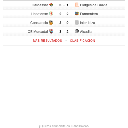
Cardassar
3
-
1
Platges de Calvia
Llosetense
2
-
2
Formentera
Constancia
3
-
0
Inter Ibiza
CE Mercadal
3
-
2
Alcudia
-
MÁS RESULTADOS
CLASIFICACIÓN
¿Quieres anunciarte en FutbolBalear?