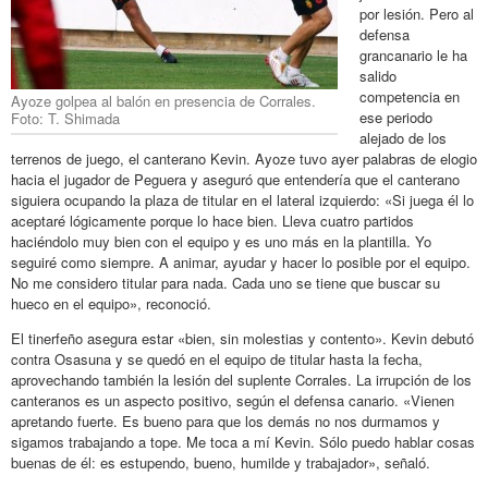
por lesión. Pero al
defensa
grancanario le ha
salido
competencia en
Ayoze golpea al balón en presencia de Corrales.
ese periodo
Foto: T. Shimada
alejado de los
terrenos de juego, el canterano Kevin. Ayoze tuvo ayer palabras de elogio
hacia el jugador de Peguera y aseguró que entendería que el canterano
siguiera ocupando la plaza de titular en el lateral izquierdo: «Si juega él lo
aceptaré lógicamente porque lo hace bien. Lleva cuatro partidos
haciéndolo muy bien con el equipo y es uno más en la plantilla. Yo
seguiré como siempre. A animar, ayudar y hacer lo posible por el equipo.
No me considero titular para nada. Cada uno se tiene que buscar su
hueco en el equipo», reconoció.
El tinerfeño asegura estar «bien, sin molestias y contento». Kevin debutó
contra Osasuna y se quedó en el equipo de titular hasta la fecha,
aprovechando también la lesión del suplente Corrales. La irrupción de los
canteranos es un aspecto positivo, según el defensa canario. «Vienen
apretando fuerte. Es bueno para que los demás no nos durmamos y
sigamos trabajando a tope. Me toca a mí Kevin. Sólo puedo hablar cosas
buenas de él: es estupendo, bueno, humilde y trabajador», señaló.