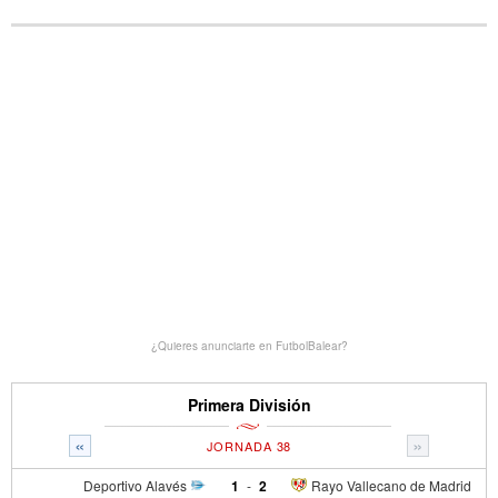
¿Quieres anunciarte en FutbolBalear?
Primera División
«
»
JORNADA 38
Deportivo Alavés
1
-
2
Rayo Vallecano de Madrid