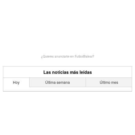
¿Quieres anunciarte en FutbolBalear?
Las noticias más leídas
Hoy
Última semana
Último mes