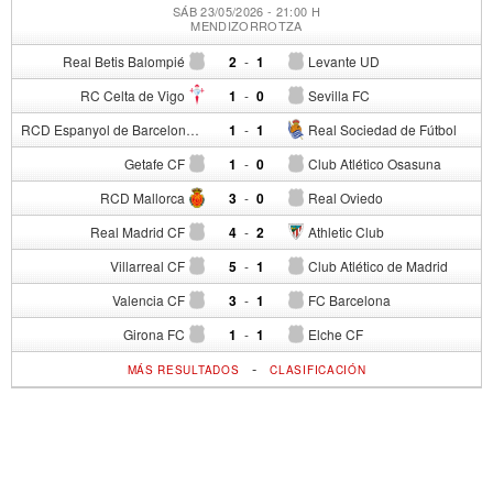
SÁB 23/05/2026 - 21:00 H
MENDIZORROTZA
Real Betis Balompié
2
-
1
Levante UD
RC Celta de Vigo
1
-
0
Sevilla FC
RCD Espanyol de Barcelona
1
-
1
Real Sociedad de Fútbol
Getafe CF
1
-
0
Club Atlético Osasuna
RCD Mallorca
3
-
0
Real Oviedo
Real Madrid CF
4
-
2
Athletic Club
Villarreal CF
5
-
1
Club Atlético de Madrid
Valencia CF
3
-
1
FC Barcelona
Girona FC
1
-
1
Elche CF
-
MÁS RESULTADOS
CLASIFICACIÓN