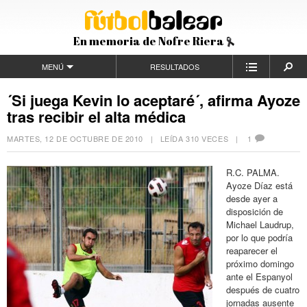
En memoria de Nofre Riera
MENÚ
RESULTADOS
´Si juega Kevin lo aceptaré´, afirma Ayoze
tras recibir el alta médica
MARTES, 12 DE OCTUBRE DE 2010
| LEÍDA 310 VECES |
1
R.C. PALMA.
Ayoze Díaz está
desde ayer a
disposición de
Michael Laudrup,
por lo que podría
reaparecer el
próximo domingo
ante el Espanyol
después de cuatro
jornadas ausente