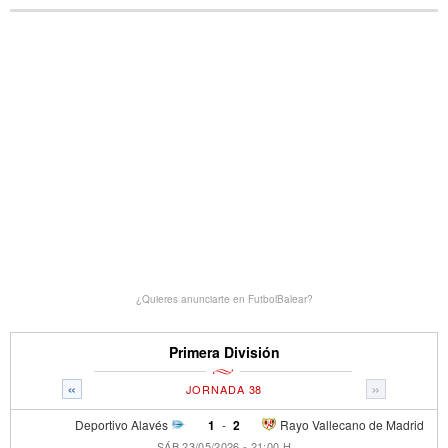
¿Quieres anunciarte en FutbolBalear?
Primera División
«
»
JORNADA 38
Deportivo Alavés
1
-
2
Rayo Vallecano de Madrid
SÁB 23/05/2026 - 21:00 H