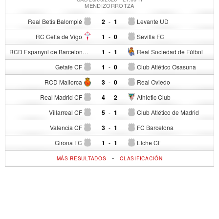
MENDIZORROTZA
Real Betis Balompié
2
-
1
Levante UD
RC Celta de Vigo
1
-
0
Sevilla FC
RCD Espanyol de Barcelona
1
-
1
Real Sociedad de Fútbol
Getafe CF
1
-
0
Club Atlético Osasuna
RCD Mallorca
3
-
0
Real Oviedo
Real Madrid CF
4
-
2
Athletic Club
Villarreal CF
5
-
1
Club Atlético de Madrid
Valencia CF
3
-
1
FC Barcelona
Girona FC
1
-
1
Elche CF
-
MÁS RESULTADOS
CLASIFICACIÓN