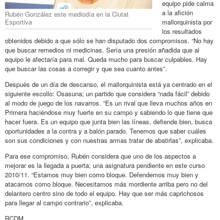
equipo pide calma
a la afición
Rubén González este mediodía en la Ciutat
Esportiva
mallorquinista por
los resultados
obtenidos debido a que sólo se han disputado dos compromisos. “No hay
que buscar remedios ni medicinas. Sería una presión añadida que al
equipo le afectaría para mal. Queda mucho para buscar culpables. Hay
que buscar las cosas a corregir y que sea cuanto antes”.
Después de un día de descanso, el mallorquinista está ya centrado en el
siguiente escollo: Osasuna; un partido que considera “nada fácil” debido
al modo de juego de los navarros. “Es un rival que lleva muchos años en
Primera haciéndose muy fuerte en su campo y sabiendo lo que tiene que
hacer fuera. Es un equipo que junta bien las líneas, defiende bien, busca
oportunidades a la contra y a balón parado. Tenemos que saber cuáles
son sus condiciones y con nuestras armas tratar de abatirlas”, explicaba.
Para ese compromiso, Rubén considera que uno de los aspectos a
mejorar es la llegada a puerta; una asignatura pendiente en este curso
2010/11. “Estamos muy bien como bloque. Defendemos muy bien y
atacamos como bloque. Necesitamos más mordiente arriba pero no del
delantero centro sino de todo el equipo. Hay que ser más caprichosos
para llegar al campo contrario”, explicaba.
RCDM