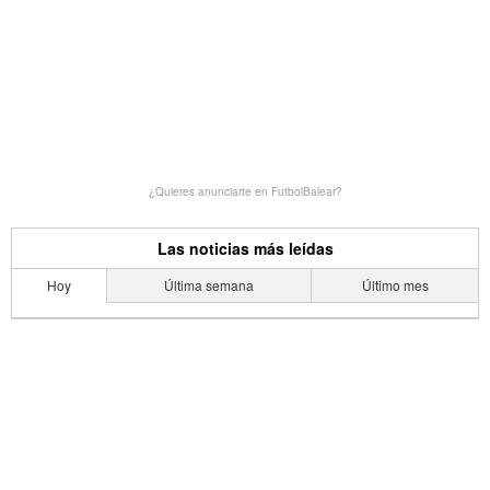
¿Quieres anunciarte en FutbolBalear?
Las noticias más leídas
Hoy
Última semana
Último mes