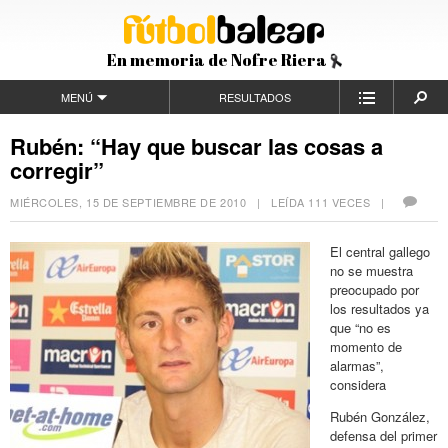
En memoria de Nofre Riera
MENÚ
RESULTADOS
Rubén: “Hay que buscar las cosas a
corregir”
MIÉRCOLES, 15 DE SEPTIEMBRE DE 2010
| LEÍDA 111 VECES |
El central gallego
no se muestra
preocupado por
los resultados ya
que “no es
momento de
alarmas”,
considera
Rubén González,
defensa del primer