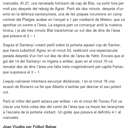
marcador. Al 27, una rematada fortíssim de cap de Blai, va sortir fora per
molt poc després del rebuig de Agraz. Però als dos minuts, després d’un
error en la defensa santanyinera, una de les poques incursions en camp
contrari del Platges acabar en l’empat a 1 per mediació de Melero, que va
aprofitar un centre a l’àrea. La segona part va començar amb la mateixa
tònica, i ja als tres minuts Blai transformar un xut des de dins de l’àrea
que posava el 2 – 1.
Seguia el Santanyí creant perill sobre la porteria aquest cop de Santos,
que havia substituït Agraz en el minut 53, realitzant una espectacular
parada després d’un fort xut des de dins de l’àrea de Yahir. Encara que el
gol del 14 del Santanyí no trigaria a arribar, quan en el minut 70 va
rematar des de dins l’àrea una falta treta magistralment pel capità Ferran,
que suposava el 3 – 1.
L’equip calvianer intentava escurçar distàncies, i en el minut 78 una
ocasió de Bonanni va fer que Alberto s’estiràs per desviar el seu potent
xut.
Però el millor del partit estava per arribar, i en el minut 80 Tomeu Fiol va
clavar una forta volea des del cantó de l’àrea que va treure les teranyines
a l’escaire de la porteria visitant. Un golàs que posava el definitiu 4-1 al
marcador.
Joan Viudès per Fútbol Balear