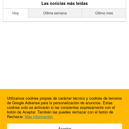
Las noticias más leídas
Hoy
Última semana
Último mes
Utilizamos cookies propias de carácter técnico y cookies de terceros
de Google Adsense para la personalización de anuncios. Estas
cookies solo se activarán si las consientes expresamente con el
botón de Aceptar. También las puedes rechazar con el botón de
Rechazar.
Más información
.
© 2009 - 2026 Soluciones Corporativas IP, SL.
Aceptar