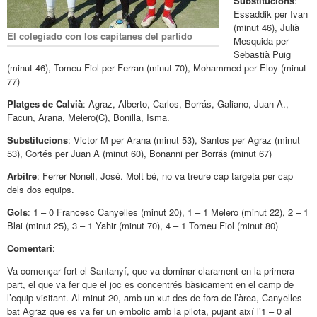
Substitucions
:
Essaddik per Ivan
(minut 46), Julià
El colegiado con los capitanes del partido
Mesquida per
Sebastià Puig
(minut 46), Tomeu Fiol per Ferran (minut 70), Mohammed per Eloy (minut
77)
Platges de Calvià
: Agraz, Alberto, Carlos, Borrás, Galiano, Juan A.,
Facun, Arana, Melero(C), Bonilla, Isma.
Substitucions
: Victor M per Arana (minut 53), Santos per Agraz (minut
53), Cortés per Juan A (minut 60), Bonanni per Borrás (minut 67)
Arbitre
: Ferrer Nonell, José. Molt bé, no va treure cap targeta per cap
dels dos equips.
Gols
: 1 – 0 Francesc Canyelles (minut 20), 1 – 1 Melero (minut 22), 2 – 1
Blai (minut 25), 3 – 1 Yahir (minut 70), 4 – 1 Tomeu Fiol (minut 80)
Comentari
:
Va començar fort el Santanyí, que va dominar clarament en la primera
part, el que va fer que el joc es concentrés bàsicament en el camp de
l’equip visitant. Al minut 20, amb un xut des de fora de l’àrea, Canyelles
bat Agraz que es va fer un embolic amb la pilota, pujant així l’1 – 0 al