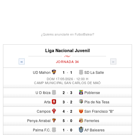
¿Quieres anunciarte en FutbolBalear?
Liga Nacional Juvenil
«
»
JORNADA 34
UD Mahon
1
-
1
SD La Salle
DOM 17/05/2026 - 12:00 H
CAMP MUNICIPAL SAN CARLOS DE MAÓ
U D Ibiza
2
-
3
Poblense
Arta
3
-
2
Pla de Na Tesa
Campos
4
-
2
San Francisco "B"
Penya Arrabal
5
-
0
Ferreries
Palma F.C.
1
-
0
Atº Baleares