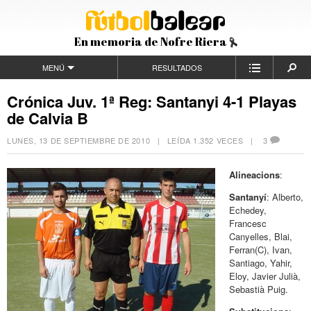
En memoria de Nofre Riera
MENÚ
RESULTADOS
Crónica Juv. 1ª Reg: Santanyi 4-1 Playas
de Calvia B
LUNES, 13 DE SEPTIEMBRE DE 2010
| LEÍDA 1.352 VECES |
3
Alineacions
:
Santanyí
: Alberto,
Echedey,
Francesc
Canyelles, Blai,
Ferran(C), Ivan,
Santiago, Yahir,
Eloy, Javier Julià,
Sebastià Puig.