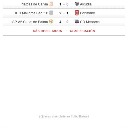
Platges de Calvia
1
-
0
Alcudia
RCD Mallorca Sad "B"
2
-
1
Portmany
SP. Atº Ciutat de Palma
4
-
0
CD Menorca
-
MÁS RESULTADOS
CLASIFICACIÓN
¿Quieres anunciarte en FutbolBalear?