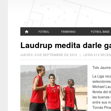
FÚTBOL
FEMENINO
FÚTBOL BASE
Laudrup medita darle g
JUEVES, 9 DE SEPTIEMBRE DE 2010
| LEÍDA 313 VEC
Tolo Jaume
La Liga rec
selecciones
Michael Lau
libreta del 
las buenas 
entre sus m
Tomás Pina.