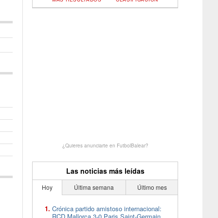
¿Quieres anunciarte en FutbolBalear?
Las noticias más leídas
Hoy
Última semana
Último mes
Crónica partido amistoso internacional:
RCD Mallorca 3-0 Paris Saint-Germain