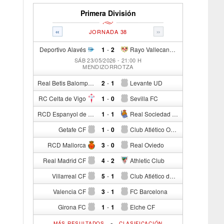
Primera División
«
»
JORNADA 38
Deportivo Alavés
1
-
2
Rayo Vallecano de Madrid
SÁB 23/05/2026 - 21:00 H
MENDIZORROTZA
Real Betis Balompié
2
-
1
Levante UD
RC Celta de Vigo
1
-
0
Sevilla FC
RCD Espanyol de Barcelona
1
-
1
Real Sociedad de Fútbol
Getafe CF
1
-
0
Club Atlético Osasuna
RCD Mallorca
3
-
0
Real Oviedo
Real Madrid CF
4
-
2
Athletic Club
Villarreal CF
5
-
1
Club Atlético de Madrid
Valencia CF
3
-
1
FC Barcelona
Girona FC
1
-
1
Elche CF
-
MÁS RESULTADOS
CLASIFICACIÓN