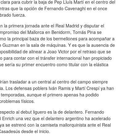
lara para cubrir la baja de Pep Lluís Martí en el centro del
ntras que la opción de Fernando Cavenaghi en el once
obrado fuerza.
en la primera jornada ante el Real Madrid y disputar el
mpromiso del Mallorca en Benidorm, Tomás Pina se
o la principal baza de los bermellones para acompañar a
 Guzman en la sala de máquinas. Y es que la ausencia de
mposibilidad de alinear a Joao Victor por el retraso que se
o para contar con el tránsfer internacional han propiciado
 sería su primer encuentro como titular con la elástica
ían trasladar a un central al centro del campo siempre
a. Los defensas poblers Iván Ramis y Martí Crespí ya han
s temporadas, aunque el primero apenas ha podido
problemas físicos.
respecto al debut liguero es la de delantero. Fernando
i Enrich una vez que el delantero argentino ha acelerado
 ya se estrenó con la camiseta mallorquinista ante el Real
 Casadesús desde el inicio.