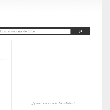
¿Quieres anunciarte en FutbolBalear?