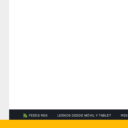
FEEDS RSS
LEENOS DESDE MÓVIL Y TABLET
RES