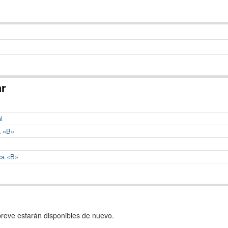
ar
l
a «B»
ca «B»
reve estarán disponibles de nuevo.