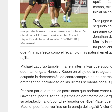
opción más c
campo, mie
inicial ha c
Tras jugar 
segundo co
magen de Tomás Pina entrenando junto a Pau
presume com
Cendrós y Michael Pereira en la Ciudad
Jonathan de
Deportiva Antonio Asensio. 10-08-2010 |
Martí y la i
Monserrat
ha producid
que Pina aparezca como el recambio más natural en el que
rojilla.
Michael Laudrup también maneja alternativas que supondr
que mantenga a Nunes y Rubén en el eje de la retaguardi
ocupado la demarcación de centrocampista en anteriore
entrenar con normalidad en las últimas semanas por sus 
Por otra parte, otra de las posiciones que podrían variar 
Cavenaghi podría ser de la partida en detrimento de Serg
su adaptación al grupo. El ex jugador de River Plate, que
Madrid, podría convertirse en la pareja del algaidí Víctor