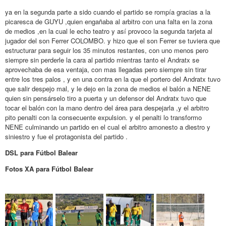
ya en la segunda parte a sido cuando el partido se rompía gracias a la
picaresca de GUYU ,quien engañaba al arbitro con una falta en la zona
de medios ,en la cual le echo teatro y así provoco la segunda tarjeta al
jugador del son Ferrer COLOMBO. y hizo que el son Ferrer se tuviera que
estructurar para seguir los 35 minutos restantes, con uno menos pero
siempre sin perderle la cara al partido mientras tanto el Andratx se
aprovechaba de esa ventaja, con mas llegadas pero siempre sin tirar
entre los tres palos , y en una contra en la que el portero del Andratx tuvo
que salir despejo mal, y le dejo en la zona de medios el balón a NENE
quien sin pensárselo tiro a puerta y un defensor del Andratx tuvo que
tocar el balón con la mano dentro del área para despejarla ,y el arbitro
pito penalti con la consecuente expulsion. y el penalti lo transformo
NENE culminando un partido en el cual el arbitro amonesto a diestro y
siniestro y fue el protagonista del partido .
DSL para Fútbol Balear
Fotos XA para Fútbol Balear