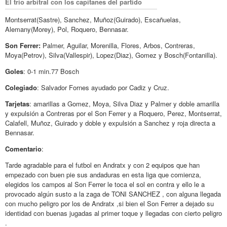
El trío arbitral con los capitanes del partido
Montserrat(Sastre), Sanchez, Muñoz(Guirado), Escañuelas,
Alemany(Morey), Pol, Roquero, Bennasar.
Son Ferrer:
Palmer, Aguilar, Morenilla, Flores, Arbos, Contreras,
Moya(Petrov), Silva(Vallespir), Lopez(Diaz), Gomez y Bosch(Fontanilla).
Goles
: 0-1 min.77 Bosch
Colegiado
: Salvador Fornes ayudado por Cadiz y Cruz.
Tarjetas
: amarillas a Gomez, Moya, Silva Diaz y Palmer y doble amarilla
y expulsión a Contreras por el Son Ferrer y a Roquero, Perez, Montserrat,
Calafell, Muñoz, Guirado y doble y expulsión a Sanchez y roja directa a
Bennasar.
Comentario
:
Tarde agradable para el futbol en Andratx y con 2 equipos que han
empezado con buen pie sus andaduras en esta liga que comienza,
elegidos los campos al Son Ferrer le toca el sol en contra y ello le a
provocado algún susto a la zaga de TONI SANCHEZ , con alguna llegada
con mucho peligro por los de Andratx ,si bien el Son Ferrer a dejado su
identidad con buenas jugadas al primer toque y llegadas con cierto peligro
.