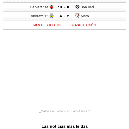
Serverense
10
-
0
Son VerÍ
Andratx "B"
4
-
2
Alaro
-
MÁS RESULTADOS
CLASIFICACIÓN
¿Quieres anunciarte en FutbolBalear?
Las noticias más leídas