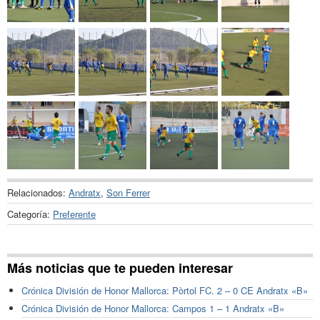
Relacionados:
Andratx
,
Son Ferrer
Categoría:
Preferente
Más noticias que te pueden interesar
Crónica División de Honor Mallorca: Pòrtol FC. 2 – 0 CE Andratx «B»
Crónica División de Honor Mallorca: Campos 1 – 1 Andratx «B»