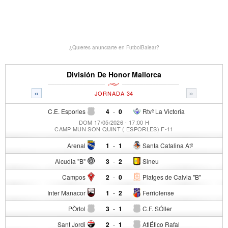
¿Quieres anunciarte en FutbolBalear?
División De Honor Mallorca
«
»
JORNADA 34
C.E. Esporles
4
-
0
Rtvº La Victoria
DOM 17/05/2026 - 17:00 H
CAMP MUN SON QUINT ( ESPORLES) F-11
Arenal
1
-
1
Santa Catalina Atº
Alcudia "B"
3
-
2
Sineu
Campos
2
-
0
Platges de Calvia "B"
Inter Manacor
1
-
2
Ferriolense
PÒrtol
3
-
1
C.F. SÓller
Sant Jordi
2
-
1
AtlÉtico Rafal