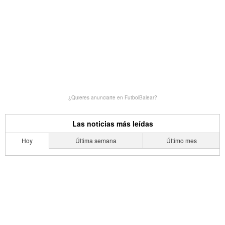
¿Quieres anunciarte en FutbolBalear?
Las noticias más leídas
Hoy
Última semana
Último mes