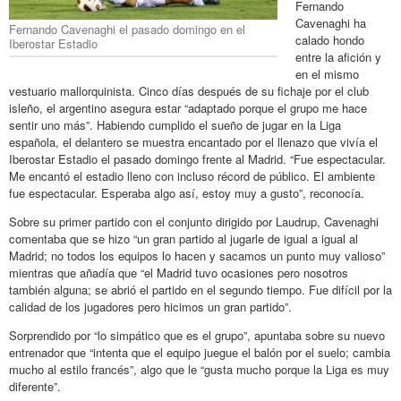
Fernando
Cavenaghi ha
Fernando Cavenaghi el pasado domingo en el
calado hondo
Iberostar Estadio
entre la afición y
en el mismo
vestuario mallorquinista. Cinco días después de su fichaje por el club
isleño, el argentino asegura estar “adaptado porque el grupo me hace
sentir uno más”. Habiendo cumplido el sueño de jugar en la Liga
española, el delantero se muestra encantado por el llenazo que vivía el
Iberostar Estadio el pasado domingo frente al Madrid. “Fue espectacular.
Me encantó el estadio lleno con incluso récord de público. El ambiente
fue espectacular. Esperaba algo así, estoy muy a gusto”, reconocía.
Sobre su primer partido con el conjunto dirigido por Laudrup, Cavenaghi
comentaba que se hizo “un gran partido al jugarle de igual a igual al
Madrid; no todos los equipos lo hacen y sacamos un punto muy valioso”
mientras que añadía que “el Madrid tuvo ocasiones pero nosotros
también alguna; se abrió el partido en el segundo tiempo. Fue difícil por la
calidad de los jugadores pero hicimos un gran partido”.
Sorprendido por “lo simpático que es el grupo”, apuntaba sobre su nuevo
entrenador que “intenta que el equipo juegue el balón por el suelo; cambia
mucho al estilo francés”, algo que le “gusta mucho porque la Liga es muy
diferente”.