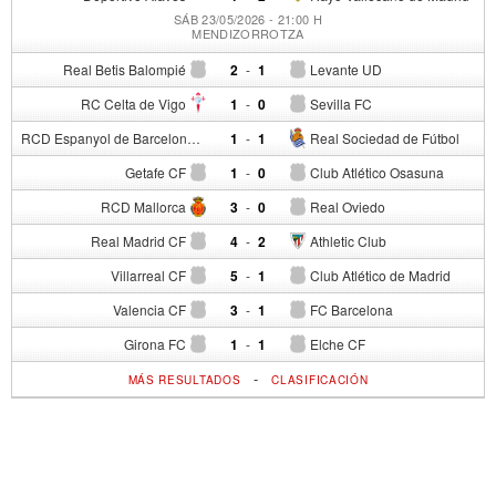
SÁB 23/05/2026 - 21:00 H
MENDIZORROTZA
Real Betis Balompié
2
-
1
Levante UD
RC Celta de Vigo
1
-
0
Sevilla FC
RCD Espanyol de Barcelona
1
-
1
Real Sociedad de Fútbol
Getafe CF
1
-
0
Club Atlético Osasuna
RCD Mallorca
3
-
0
Real Oviedo
Real Madrid CF
4
-
2
Athletic Club
Villarreal CF
5
-
1
Club Atlético de Madrid
Valencia CF
3
-
1
FC Barcelona
Girona FC
1
-
1
Elche CF
-
MÁS RESULTADOS
CLASIFICACIÓN