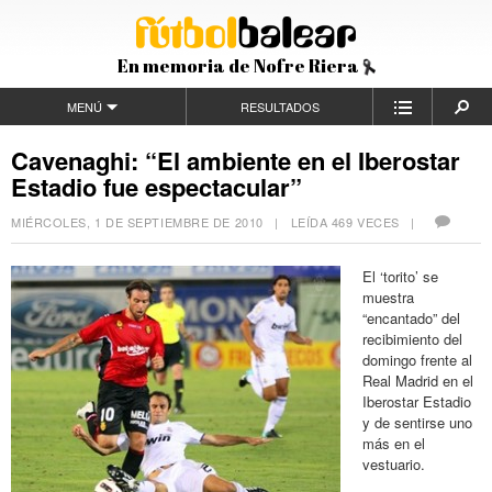
En memoria de Nofre Riera
MENÚ
RESULTADOS
Cavenaghi: “El ambiente en el Iberostar
Estadio fue espectacular”
MIÉRCOLES, 1 DE SEPTIEMBRE DE 2010
| LEÍDA 469 VECES |
El ‘torito’ se
muestra
“encantado” del
recibimiento del
domingo frente al
Real Madrid en el
Iberostar Estadio
y de sentirse uno
más en el
vestuario.