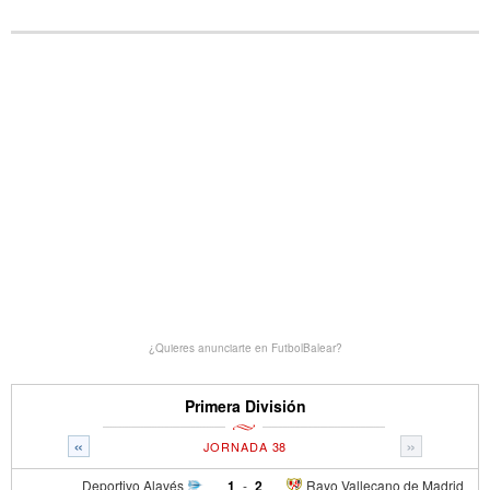
¿Quieres anunciarte en FutbolBalear?
Primera División
«
»
JORNADA 38
Deportivo Alavés
1
-
2
Rayo Vallecano de Madrid