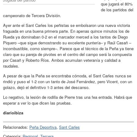
que jugará el 80%
de los partidos del
campeonato de Tercera División.
Ayer ante el Sant Carles los peñistas se embolsaron una nueva victoria
fraguada en una buena primera parte. En apenas quince minutos los de
Rueda ya dominaban 0-2 en el marcador merced a los tantos de Diego
Piquero –que sigue demostrando su excelente puntería– y Raúl Casañ –
incombustible, como siempre–. Parece que el técnico de la Peña ya tiene
claro que su pareja de pivotes en el centro del campo será la compuesta
por Casañ y Roberto Ríos. Ambos acumulan veteranía y calidad a
raudales.
A pesar de que la Peña se encontraba cómoda, el Sant Carles nunca se
rindió y puso el 1-2 con un tanto de José Fernández, pero Vicent, con un
golazo, dejó el definitivo 1-3 antes del descanso.
Lo negativo, la lesión de rodilla de Pierre tras una fea entrada. Habrá que
esperar a ver lo que dicen las pruebas.
diarioibiza
Relacionados:
Peña Deportiva
,
Sant Carles
Categoría:
Regional
,
Tercera