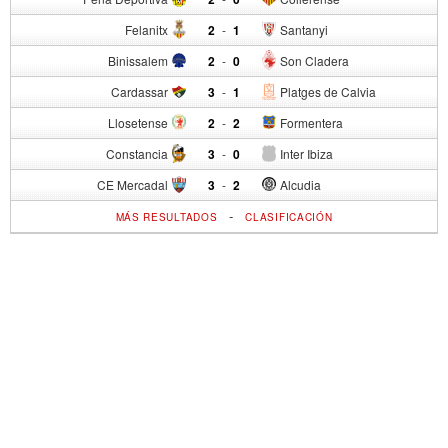
Felanitx
2
-
1
Santanyi
Binissalem
2
-
0
Son Cladera
Cardassar
3
-
1
Platges de Calvia
Llosetense
2
-
2
Formentera
Constancia
3
-
0
Inter Ibiza
CE Mercadal
3
-
2
Alcudia
-
MÁS RESULTADOS
CLASIFICACIÓN