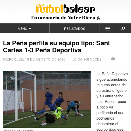
En memoria de Nofre Riera
MENÚ
RESULTADOS
La Peña perfila su equipo tipo: Sant
Carles 1-3 Peña Deportiva
MIÉRCOLES, 18 DE AGOSTO DE 2010
| LEÍDA 308 VECES |
La Peña Deportiva
sigue acumulando
minutos antes de
su estreno liguero
y su entrenador,
Luis Rueda, poco
a poco va
perfilando el que
podríamos
denominar el
equipo tipo, ése
Jugada del partido