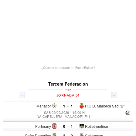
¿Quieres anunciarte en FutbolBalear?
Tercera Federacion
«
»
JORNADA 34
Manacor
1
-
1
R.C.D. Mallorca Sad "B"
SÁB 09/05/2026 - 15:00 H
NA CAPELLERA (MANACOR) F-11
Portmany
0
-
1
Rotlet-molinar
Peña Deportiva
2
-
0
Collerense