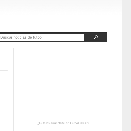
¿Quieres anunciarte en FutbolBalear?