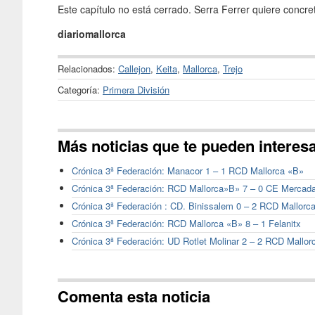
Este capítulo no está cerrado. Serra Ferrer quiere concre
diariomallorca
Relacionados:
Callejon
,
Keita
,
Mallorca
,
Trejo
Categoría:
Primera División
Más noticias que te pueden interes
Crónica 3ª Federación: Manacor 1 – 1 RCD Mallorca «B»
Crónica 3ª Federación: RCD Mallorca»B» 7 – 0 CE Mercada
Crónica 3ª Federación : CD. Binissalem 0 – 2 RCD Mallorc
Crónica 3ª Federación: RCD Mallorca «B» 8 – 1 Felanitx
Crónica 3ª Federación: UD Rotlet Molinar 2 – 2 RCD Mallor
Comenta esta noticia