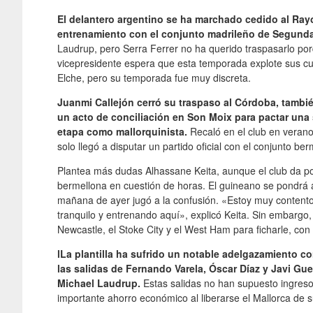
El delantero argentino se ha marchado cedido al Ray
entrenamiento con el conjunto madrileño de Segunda
Laudrup, pero Serra Ferrer no ha querido traspasarlo porq
vicepresidente espera que esta temporada explote sus cua
Elche, pero su temporada fue muy discreta.
Juanmi Callejón cerró su traspaso al Córdoba, tambi
un acto de conciliación en Son Moix para pactar una 
etapa como mallorquinista.
Recaló en el club en veran
solo llegó a disputar un partido oficial con el conjunto be
Plantea más dudas Alhassane Keita, aunque el club da por
bermellona en cuestión de horas. El guineano se pondrá 
mañana de ayer jugó a la confusión. «Estoy muy contento
tranquilo y entrenando aquí», explicó Keita. Sin embargo,
Newcastle, el Stoke City y el West Ham para ficharle, co
lLa plantilla ha sufrido un notable adelgazamiento co
las salidas de Fernando Varela, Óscar Díaz y Javi Gue
Michael Laudrup.
Estas salidas no han supuesto ingreso
importante ahorro económico al liberarse el Mallorca de s