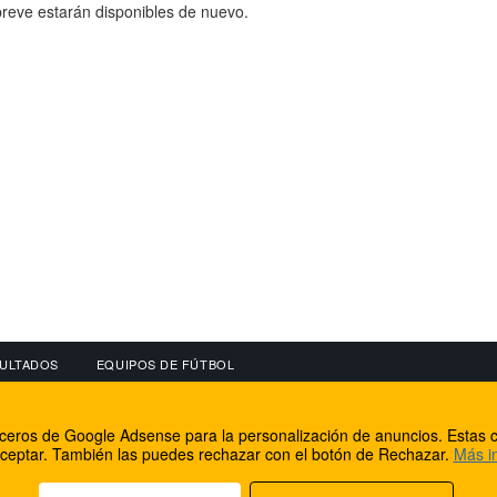
reve estarán disponibles de nuevo.
ULTADOS
EQUIPOS DE FÚTBOL
OS
CONECTA CON NOSOTROS
OTROS SERVICIO
erceros de Google Adsense para la personalización de anuncios. Estas c
lear
Facebook
Internet Rural Mal
ceptar. También las puedes rechazar con el botón de Rechazar.
Más i
as IP
Twitter
Registro de domin