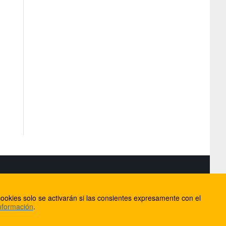
S
ookies solo se activarán si las consientes expresamente con el
lorca
nformación
.
ios