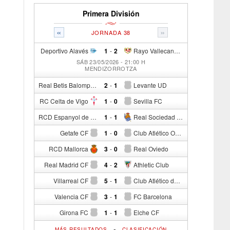
Primera División
«
»
JORNADA 38
Deportivo Alavés
1
-
2
Rayo Vallecano de Madrid
SÁB 23/05/2026 - 21:00 H
MENDIZORROTZA
Real Betis Balompié
2
-
1
Levante UD
RC Celta de Vigo
1
-
0
Sevilla FC
RCD Espanyol de Barcelona
1
-
1
Real Sociedad de Fútbol
Getafe CF
1
-
0
Club Atlético Osasuna
RCD Mallorca
3
-
0
Real Oviedo
Real Madrid CF
4
-
2
Athletic Club
Villarreal CF
5
-
1
Club Atlético de Madrid
Valencia CF
3
-
1
FC Barcelona
Girona FC
1
-
1
Elche CF
-
MÁS RESULTADOS
CLASIFICACIÓN