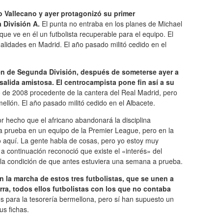
o Vallecano y ayer protagonizó su primer
 División A.
El punta no entraba en los planes de Michael
ue ve en él un futbolista recuperable para el equipo. El
lidades en Madrid. El año pasado militó cedido en el
én de Segunda División, después de someterse ayer a
salida amistosa. El centrocampista pone fin así a su
o de 2008 procedente de la cantera del Real Madrid, pero
rmellón. El año pasado militó cedido en el Albacete.
 hecho que el africano abandonará la disciplina
a prueba en un equipo de la Premier League, pero en la
 aquí. La gente habla de cosas, pero yo estoy muy
 a continuación reconoció que existe el «interés» del
n la condición de que antes estuviera una semana a prueba.
n la marcha de estos tres futbolistas, que se unen a
rra, todos ellos futbolistas con los que no contaba
s para la tesorería bermellona, pero sí han supuesto un
us fichas.