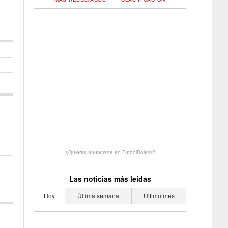
¿Quieres anunciarte en FutbolBalear?
Las noticias más leídas
Hoy
Última semana
Último mes