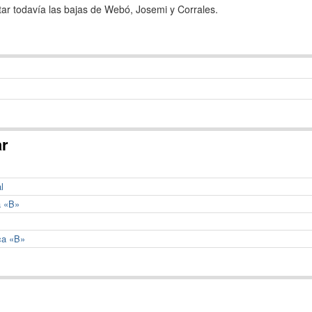
tar todavía las bajas de Webó, Josemi y Corrales.
ar
l
a «B»
ca «B»