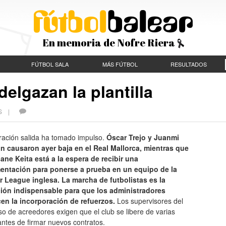
En memoria de Nofre Riera
FÚTBOL SALA
MÁS FÚTBOL
RESULTADOS
delgazan la plantilla
ES |
ración salida ha tomado impulso.
Óscar Trejo y Juanmi
ón causaron ayer baja en el Real Mallorca, mientras que
ane Keita está a la espera de recibir una
ntación para ponerse a prueba en un equipo de la
r League inglesa. La marcha de futbolistas es la
ión indispensable para que los administradores
cen la incorporación de refuerzos.
Los supervisores del
o de acreedores exigen que el club se libere de varias
antes de firmar nuevos contratos.