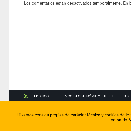
Los comentarios están desactivados temporalmente. En b
FEEDS RSS
LEENOS DESDE MÓVIL Y TABLET
RES
CONTACTA CON NOSOTROS
ACERCA DE NOSOTR
Utilizamos cookies propias de carácter técnico y cookies de t
Información de contacto
El equipo de FútbolBa
botón de A
Anúnciate en FútbolBalear
Soluciones Corporativ
Colabora con nosotros
Canal ético