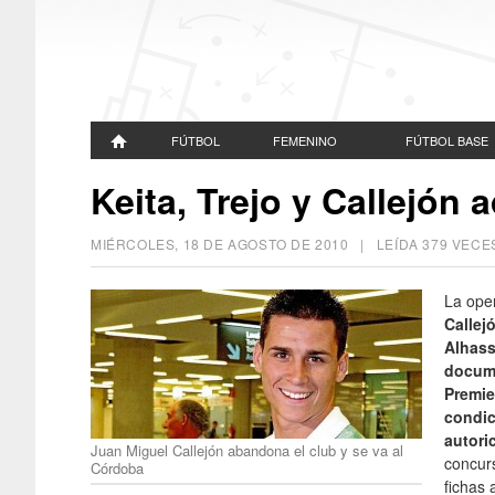
FÚTBOL
FEMENINO
FÚTBOL BASE
Keita, Trejo y Callejón a
MIÉRCOLES, 18 DE AGOSTO DE 2010
| LEÍDA 379 VEC
La ope
Callej
Alhass
docume
Premie
condic
autori
Juan Miguel Callejón abandona el club y se va al
concurs
Córdoba
fichas 