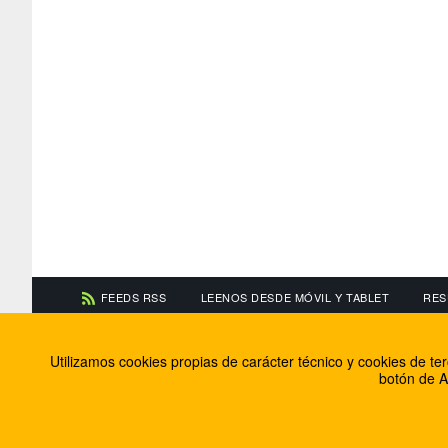
FEEDS RSS
LEENOS DESDE MÓVIL Y TABLET
RES
CONTACTA CON NOSOTROS
ACERCA DE NOSOTR
Utilizamos cookies propias de carácter técnico y cookies de t
Información de contacto
El equipo de FútbolBa
botón de A
Anúnciate en FútbolBalear
Soluciones Corporativ
Colabora con nosotros
Canal ético