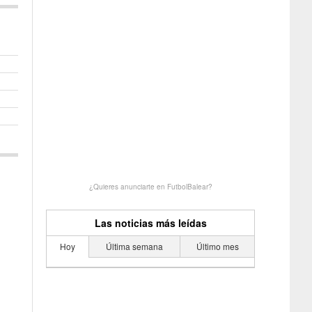
¿Quieres anunciarte en FutbolBalear?
Las noticias más leídas
Hoy
Última semana
Último mes