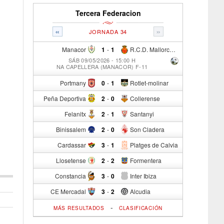
Tercera Federacion
«
»
JORNADA 34
Manacor
1
-
1
R.C.D. Mallorca Sad "B"
SÁB 09/05/2026 - 15:00 H
NA CAPELLERA (MANACOR) F-11
Portmany
0
-
1
Rotlet-molinar
Peña Deportiva
2
-
0
Collerense
Felanitx
2
-
1
Santanyi
Binissalem
2
-
0
Son Cladera
Cardassar
3
-
1
Platges de Calvia
Llosetense
2
-
2
Formentera
Constancia
3
-
0
Inter Ibiza
CE Mercadal
3
-
2
Alcudia
-
MÁS RESULTADOS
CLASIFICACIÓN