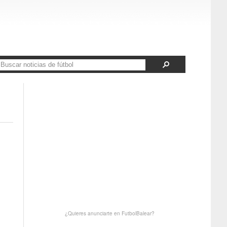
¿Quieres anunciarte en FutbolBalear?