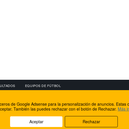
ULTADOS
EQUIPOS DE FÚTBOL
OS
CONECTA CON NOSOTROS
OTROS SERVICIO
erceros de Google Adsense para la personalización de anuncios. Estas c
lear
Facebook
Internet Rural Mal
ceptar. También las puedes rechazar con el botón de Rechazar.
Más i
as IP
Twitter
Registro de domin
Aceptar
Rechazar