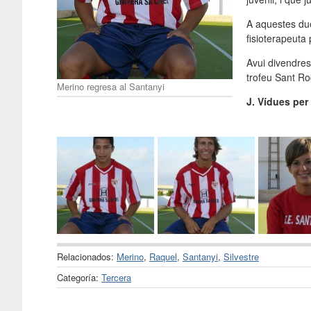
A aquestes du
fisioterapeuta
Avui divendres 
trofeu Sant Ro
Merino regresa al Santanyi
J. Vídues per
Relacionados:
Merino
,
Raquel
,
Santanyi
,
Silvestre
Categoría:
Tercera