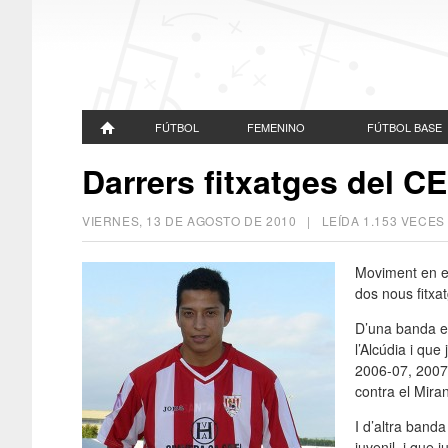
FÚTBOL
FEMENINO
FÚTBOL BASE
Darrers fitxatges del C
VIERNES, 13 DE AGOSTO DE 2010
| LEÍDA 1.153 VEC
Moviment en el
dos nous fitxa
D’una banda e
l’Alcúdia i que
2006-07, 2007-
contra el Miran
I d’altra banda
juvenil, i que 