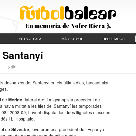
En memoria de Nofre Riera
FÚTBOL SALA
MÁS FÚTBOL
RESULTADOS
E Santanyí
ES |
5
s despatxos del Santanyí en els últims dies, tancant així
tges.
l de
Merino
, lateral dret i migcampista procedent de
 ja havia militat a les files del Santanyí les temporades
08 i 2008-09, havent disputat les dues lliguetes d’ascens
dés i L ‘Hospitalet
 el de
Silvestre
, jove promesa procedent de l’Espanya
juga tant de davanter com de mitja punta.