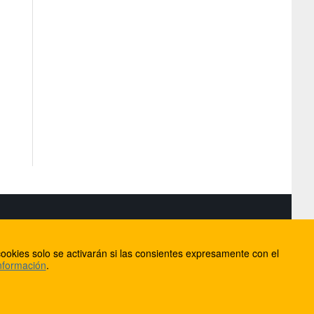
S
ookies solo se activarán si las consientes expresamente con el
lorca
nformación
.
ios