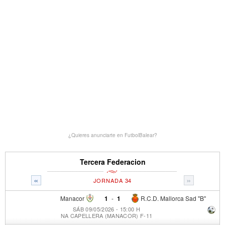
¿Quieres anunciarte en FutbolBalear?
Tercera Federacion
«
»
JORNADA 34
Manacor
1
-
1
R.C.D. Mallorca Sad "B"
SÁB 09/05/2026 - 15:00 H
NA CAPELLERA (MANACOR) F-11