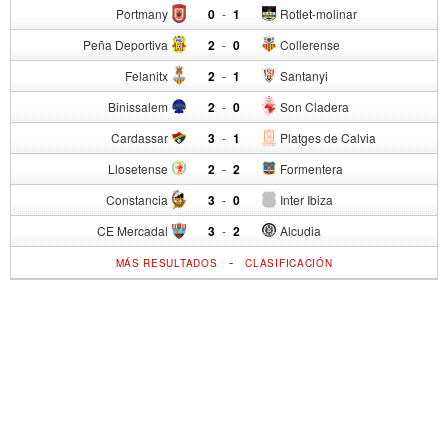
Portmany
0
-
1
Rotlet-molinar
Peña Deportiva
2
-
0
Collerense
Felanitx
2
-
1
Santanyi
Binissalem
2
-
0
Son Cladera
Cardassar
3
-
1
Platges de Calvia
Llosetense
2
-
2
Formentera
Constancia
3
-
0
Inter Ibiza
CE Mercadal
3
-
2
Alcudia
-
MÁS RESULTADOS
CLASIFICACIÓN