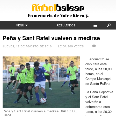
En memoria de Nofre Riera
MENÚ
RESULTADOS
Peña y Sant Rafel vuelven a medirse
JUEVES, 12 DE AGOSTO DE 2010
| LEÍDA 209 VECES |
El encuentro se
disputará esta
tarde, a las 20,30
horas, en el
Campo Municipal
de Santa Eulària
La Peña Deportiva
y el Sant Rafel
volverán a
enfrentarse esta
Peña y Sant Rafel vuelven a medirse DIARIO DE
tarde, a las 20,30
IBIZA