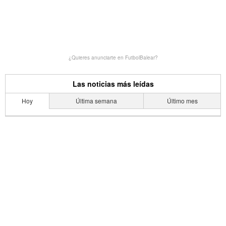
¿Quieres anunciarte en FutbolBalear?
Las noticias más leídas
Hoy
Última semana
Último mes