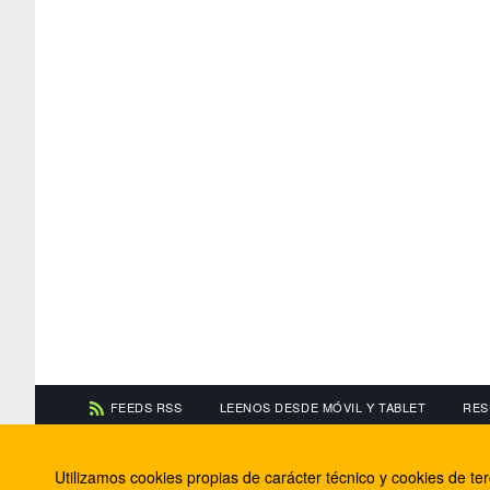
FEEDS RSS
LEENOS DESDE MÓVIL Y TABLET
RES
CONTACTA CON NOSOTROS
ACERCA DE NOSOTR
Utilizamos cookies propias de carácter técnico y cookies de t
Información de contacto
El equipo de FútbolBa