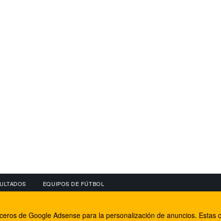
ULTADOS
EQUIPOS DE FÚTBOL
OS
CONECTA CON NOSOTROS
OTROS SERVICIO
erceros de Google Adsense para la personalización de anuncios. Estas c
lear
Facebook
Internet Rural Mal