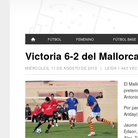
FÚTBOL
FEMENINO
FÚTBOL BASE
Victoria 6-2 del Mallorc
MIÉRCOLES, 11 DE AGOSTO DE 2010
| LEÍDA 1.442 V
El Mall
pretemp
Antoni
Por pa
Ariday(
Jaume B
Edson, 
Alex. 