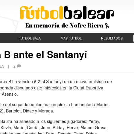
En memoria de Nofre Riera
FÚTBOL SALA
MÁS FÚTBOL
RESULTADOS
a B ante el Santanyí
ECES |
2
orca B ha vencido 6-2 al Santanyí en un nuevo amistoso de
orada disputado este miércoles en la Ciutat Esportiva
o Asensio.
rte del segundo equipo mallorquinista han anotado Marín,
2), Bartolet, Didac y Moraga.
auzá ha alineado a los siguientes jugadores: Yeray,
Kevin, Marín, Cerdà, Joao, Ariday, Hervé, Álamo, Grasa,
También han jugado Javi Seral, Ramón, Tano, Didac,