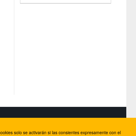
S
ookies solo se activarán si las consientes expresamente con el
lorca