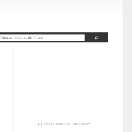
¿Quieres anunciarte en FutbolBalear?