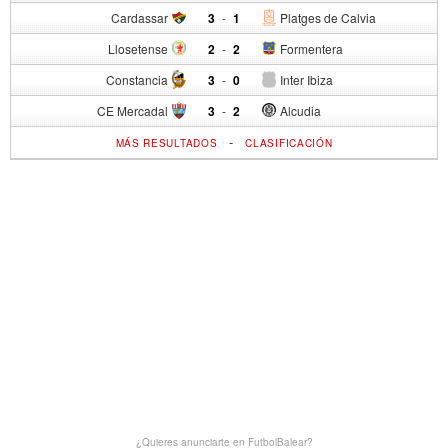
Cardassar
3
-
1
Platges de Calvia
Llosetense
2
-
2
Formentera
Constancia
3
-
0
Inter Ibiza
CE Mercadal
3
-
2
Alcudia
-
MÁS RESULTADOS
CLASIFICACIÓN
¿Quieres anunciarte en FutbolBalear?