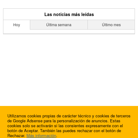
Las noticias más leídas
Hoy
Última semana
Último mes
Utilizamos cookies propias de carácter técnico y cookies de terceros
de Google Adsense para la personalización de anuncios. Estas
cookies solo se activarán si las consientes expresamente con el
botón de Aceptar. También las puedes rechazar con el botón de
Rechazar.
Más información
.