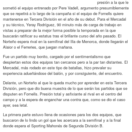
presión a la que le
sometió el equipo entrenado por Pere Vadell, argumento presumiblemente
que se repetirá a lo largo de la campaña si el equipo de Fornells quiere
mantenerse en Tercera División en el año de su debut. Para el Mercadal
y su técnico, Yeray Rodríguez, 90 minuto más de carga de trabajo en
vistas a preparar de la mejor forma posible la temporada en la que
buscarán ratificar su estatus tras el brillante curso del año pasado. El
Norteño espera rival en la semifinal del Illa de Menorca, donde llegarán el
Alaior o el Ferreries, que juegan mañana.
Fue un partido muy bonito, cargado por el sentimentalismo que
despiertan estos dos equipos tan cercanos pero a la par tan distantes. El
Mercadal, más rodado en este tipo de batallas, hizo prevaler su
experiencia adueñándose del balón, y por consiguiente, del encuentro.
Delante, un Norteño al que le queda mucho por aprender en esta Tercera
División, pero que dio buena muestra de lo que serán los partidos que se
disputen en Fornells. Presión total y asfixiante al rival en el centro del
campo y a la espera de enganchar una contra que, como se dio el caso
ayer, sea letal.
La primera parte estuvo llena de ocasiones para los dos equipos, que
buscaron de lo lindo un gol que les acercara a la semifinal y a la final
donde espera el Sporting Mahonés de Segunda División B.