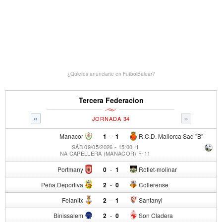
¿Quieres anunciarte en FutbolBalear?
Tercera Federacion
«
»
JORNADA 34
Manacor
1
-
1
R.C.D. Mallorca Sad "B"
SÁB 09/05/2026 - 15:00 H
NA CAPELLERA (MANACOR) F-11
Portmany
0
-
1
Rotlet-molinar
Peña Deportiva
2
-
0
Collerense
Felanitx
2
-
1
Santanyi
Binissalem
2
-
0
Son Cladera