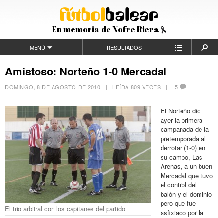
En memoria de Nofre Riera
MENÚ
RESULTADOS
Amistoso: Norteño 1-0 Mercadal
DOMINGO, 8 DE AGOSTO DE 2010
| LEÍDA 809 VECES |
5
El Norteño dio
ayer la primera
campanada de la
pretemporada al
derrotar (1-0) en
su campo, Las
Arenas, a un buen
Mercadal que tuvo
el control del
balón y el dominio
pero que fue
El trio arbitral con los capitanes del partido
asfixiado por la