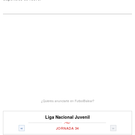
¿Quieres anunciarte en FutbolBalear?
Liga Nacional Juvenil
«
»
JORNADA 34