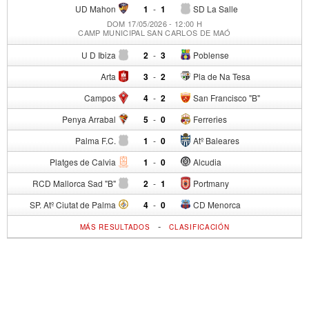
UD Mahon
1
-
1
SD La Salle
DOM 17/05/2026 - 12:00 H
CAMP MUNICIPAL SAN CARLOS DE MAÓ
U D Ibiza
2
-
3
Poblense
Arta
3
-
2
Pla de Na Tesa
Campos
4
-
2
San Francisco "B"
Penya Arrabal
5
-
0
Ferreries
Palma F.C.
1
-
0
Atº Baleares
Platges de Calvia
1
-
0
Alcudia
RCD Mallorca Sad "B"
2
-
1
Portmany
SP. Atº Ciutat de Palma
4
-
0
CD Menorca
-
MÁS RESULTADOS
CLASIFICACIÓN