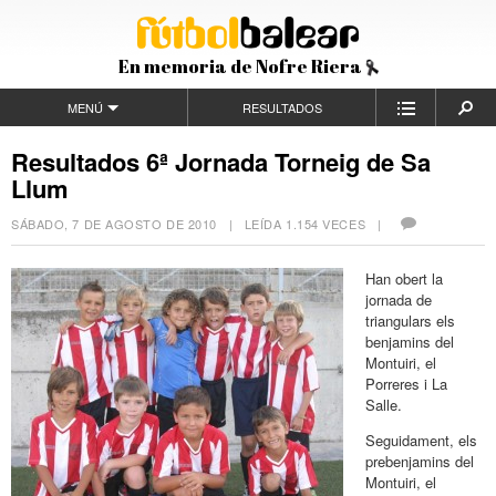
En memoria de Nofre Riera
MENÚ
RESULTADOS
Resultados 6ª Jornada Torneig de Sa
Llum
SÁBADO, 7 DE AGOSTO DE 2010
| LEÍDA 1.154 VECES |
Han obert la
jornada de
triangulars els
benjamins del
Montuiri, el
Porreres i La
Salle.
Seguidament, els
prebenjamins del
Montuiri, el