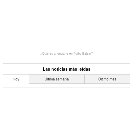
¿Quieres anunciarte en FutbolBalear?
Las noticias más leídas
Hoy
Última semana
Último mes