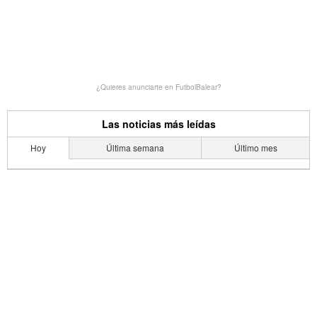
¿Quieres anunciarte en FutbolBalear?
Las noticias más leídas
Hoy
Última semana
Último mes