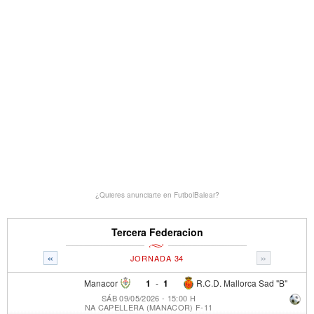
¿Quieres anunciarte en FutbolBalear?
Tercera Federacion
«
»
JORNADA 34
Manacor
1
-
1
R.C.D. Mallorca Sad "B"
SÁB 09/05/2026 - 15:00 H
NA CAPELLERA (MANACOR) F-11