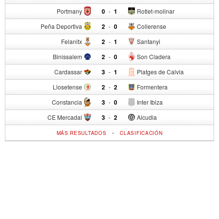
Portmany
0
-
1
Rotlet-molinar
Peña Deportiva
2
-
0
Collerense
Felanitx
2
-
1
Santanyi
Binissalem
2
-
0
Son Cladera
Cardassar
3
-
1
Platges de Calvia
Llosetense
2
-
2
Formentera
Constancia
3
-
0
Inter Ibiza
CE Mercadal
3
-
2
Alcudia
-
MÁS RESULTADOS
CLASIFICACIÓN