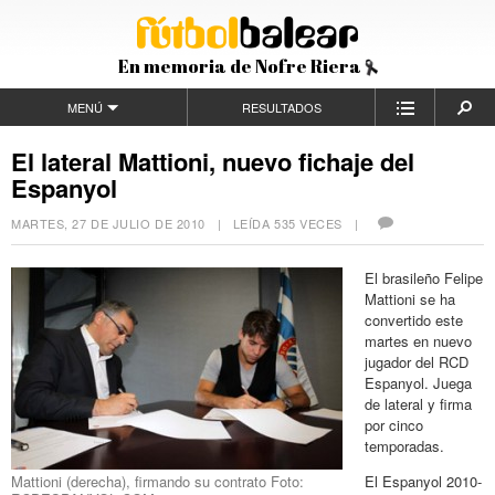
En memoria de Nofre Riera
MENÚ
RESULTADOS
El lateral Mattioni, nuevo fichaje del
Espanyol
MARTES, 27 DE JULIO DE 2010
| LEÍDA 535 VECES |
El brasileño Felipe
Mattioni se ha
convertido este
martes en nuevo
jugador del RCD
Espanyol. Juega
de lateral y firma
por cinco
temporadas.
Mattioni (derecha), firmando su contrato Foto:
El Espanyol 2010-