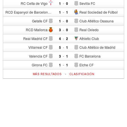
RC Celta de Vigo
1
-
0
Sevilla FC
RCD Espanyol de Barcelona
1
-
1
Real Sociedad de Fútbol
Getafe CF
1
-
0
Club Atlético Osasuna
RCD Mallorca
3
-
0
Real Oviedo
Real Madrid CF
4
-
2
Athletic Club
Villarreal CF
5
-
1
Club Atlético de Madrid
Valencia CF
3
-
1
FC Barcelona
Girona FC
1
-
1
Elche CF
-
MÁS RESULTADOS
CLASIFICACIÓN