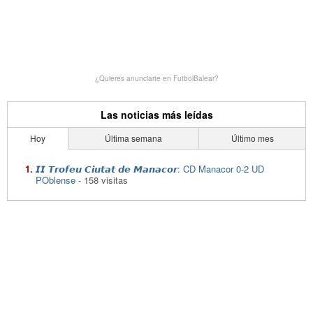
¿Quieres anunciarte en FutbolBalear?
Las noticias más leídas
Hoy
Última semana
Último mes
𝙄𝙄 𝙏𝙧𝙤𝙛𝙚𝙪 𝘾𝙞𝙪𝙩𝙖𝙩 𝙙𝙚 𝙈𝙖𝙣𝙖𝙘𝙤𝙧: CD Manacor 0-2 UD
POblense
- 158 visitas