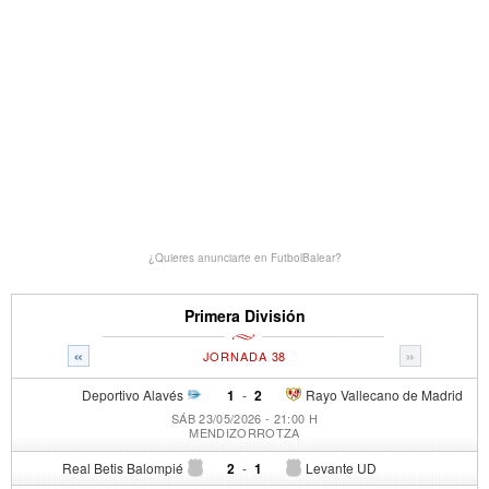
¿Quieres anunciarte en FutbolBalear?
Primera División
«
»
JORNADA 38
Deportivo Alavés
1
-
2
Rayo Vallecano de Madrid
SÁB 23/05/2026 - 21:00 H
MENDIZORROTZA
Real Betis Balompié
2
-
1
Levante UD