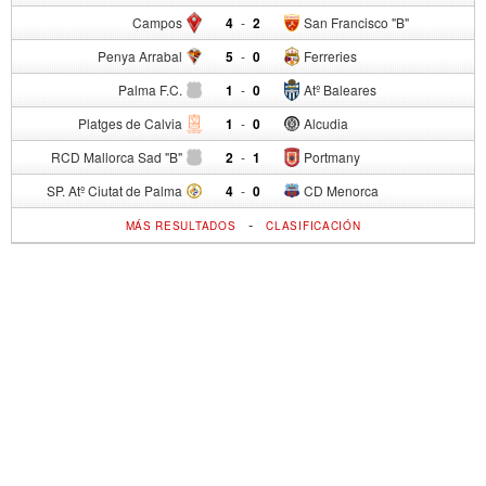
Campos
4
-
2
San Francisco "B"
Penya Arrabal
5
-
0
Ferreries
Palma F.C.
1
-
0
Atº Baleares
Platges de Calvia
1
-
0
Alcudia
RCD Mallorca Sad "B"
2
-
1
Portmany
SP. Atº Ciutat de Palma
4
-
0
CD Menorca
-
MÁS RESULTADOS
CLASIFICACIÓN