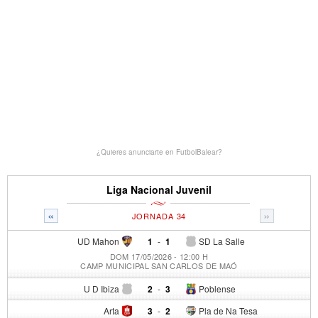
¿Quieres anunciarte en FutbolBalear?
Liga Nacional Juvenil
«
»
JORNADA 34
UD Mahon
1
-
1
SD La Salle
DOM 17/05/2026 - 12:00 H
CAMP MUNICIPAL SAN CARLOS DE MAÓ
U D Ibiza
2
-
3
Poblense
Arta
3
-
2
Pla de Na Tesa