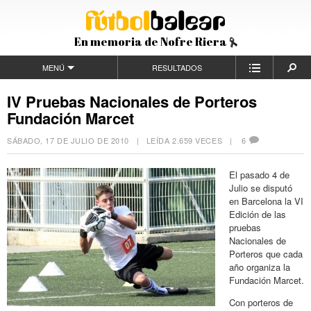
En memoria de Nofre Riera
MENÚ
RESULTADOS
IV Pruebas Nacionales de Porteros
Fundación Marcet
SÁBADO, 17 DE JULIO DE 2010
| LEÍDA 2.659 VECES |
6
El pasado 4 de
Julio se disputó
en Barcelona la VI
Edición de las
pruebas
Nacionales de
Porteros que cada
año organiza la
Fundación Marcet.
Con porteros de