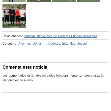
Relacionados:
Pruebas Nacionales de Porteros Fundación Marcet
Categoría:
Alevines
,
Benjamín
,
Cadetes
,
Infantiles
,
Juvenil
Comenta esta noticia
Los comentarios están desactivados temporalmente. En breve estarán
disponibles de nuevo.