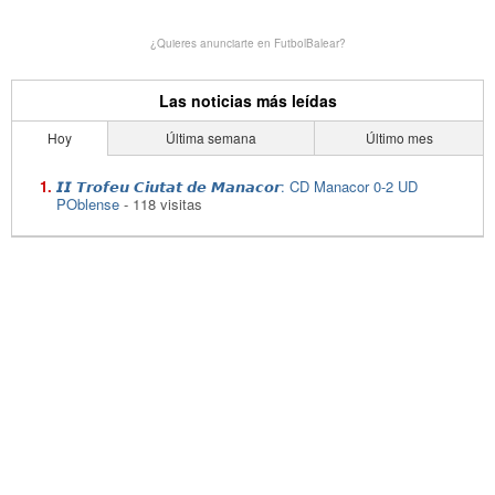
¿Quieres anunciarte en FutbolBalear?
Las noticias más leídas
Hoy
Última semana
Último mes
𝙄𝙄 𝙏𝙧𝙤𝙛𝙚𝙪 𝘾𝙞𝙪𝙩𝙖𝙩 𝙙𝙚 𝙈𝙖𝙣𝙖𝙘𝙤𝙧: CD Manacor 0-2 UD
POblense
- 118 visitas