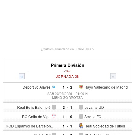
¿Quieres anunciarte en FutbolBalear?
Primera División
«
»
JORNADA 38
Deportivo Alavés
1
-
2
Rayo Vallecano de Madrid
SÁB 23/05/2026 - 21:00 H
MENDIZORROTZA
Real Betis Balompié
2
-
1
Levante UD
RC Celta de Vigo
1
-
0
Sevilla FC
RCD Espanyol de Barcelona
1
-
1
Real Sociedad de Fútbol