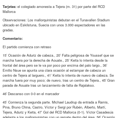
Tarjetas:
el colegiado amonesta a Tejera (m. 31) por parte del RCD
Mallorca
Observaciones: Los mallorquinistas debutan en el Tunavallen Stadium
ubicado en Eskilstuna, Suecia con unos 3.000 espectadores en las
gradas.
Comentario:
El partido comienza con retraso
15’ Ocasión de Aduriz de cabeza., 20’ Falta peligrosa de Youssef que se
marcha fuera por la derecha de Aouate., 25’ Keita lo intenta desde la
frontal del área pero se le va por poco por encima del palo largo., 36’
Emilio Nsue se apunta una clara ocasión al estampar de cabeza un
centro de Tejera al larguero., 41’ Keita lo intenta de nuevo de cabeza. Se
marcha fuera por muy poco; de nuevo, tras un centro de Tejera., 45′ Gran
parada de Aouate tras un lanzamiento de falta de Rajalakso.
46′ Descanso con 0-0 en el marcador
45’ Comienza la segunda parte. Michael Laudrup da entrada a Ramis,
Pina, Bruno China, Castro, Víctor y Sergi por Rubén, Alberto, Martí,
Tejera, Aduriz y Keita, 47’ Gol del RCD Mallorca (0-1). Víctor Casadesús
adelanta a los mallorquinistas con un remate dentro del área, 56’ Ocasión