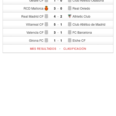
Getafe CF
1
-
0
Club Atlético Osasuna
RCD Mallorca
3
-
0
Real Oviedo
Real Madrid CF
4
-
2
Athletic Club
Villarreal CF
5
-
1
Club Atlético de Madrid
Valencia CF
3
-
1
FC Barcelona
Girona FC
1
-
1
Elche CF
-
MÁS RESULTADOS
CLASIFICACIÓN