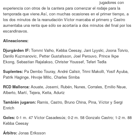
jugadores con
experiencia con otros de la cantera para comenzar el rodaje para la
temporada que viene.Así, con muchas ocasiones en el primer tiempo, a
los dos minutos de la reanudación Víctor marcaba el primero y Castro
aumentaba una renta que sólo se acortaría a dos minutos del final por los
escandinavos.
Alineaciones:
Djurgården IF:
Tommi Vaiho, Kebba Ceesay, Jani Lyyski, Joona Toivio,
Danilo Kuzmanovic, Petter Gustafsson, Joel Perouvo, Prince Ikpe
Ekong, Sebastian Rajalakso, Christer Youssef, Teferi Tedla
Suplentes:
Pa Dembo Touray, André Calisir, Trimi Makolli, Yosif Ayuba,
Patrik Haginge, Hrvoje Milic, Charles Simba
RCD Mallorca:
Aouate, Josemi, Rubén, Nunes, Corrales, Emilio Nsue,
Alberto, Martí, Tejera, Keita, Aduriz
También jugaron:
Ramis, Castro, Bruno China, Pina, Víctor y Sergi
Enrich
Goles:
0-1 m. 47 Víctor Casadesús; 0-2 m. 58 Gonzalo Castro; 1-2 m. 88
Kebba Ceesay
Árbitro:
Jonas Eriksson