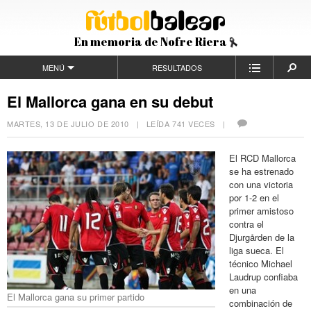
En memoria de Nofre Riera
MENÚ
RESULTADOS
El Mallorca gana en su debut
MARTES, 13 DE JULIO DE 2010
| LEÍDA 741 VECES |
El RCD Mallorca
se ha estrenado
con una victoria
por 1-2 en el
primer amistoso
contra el
Djurgården de la
liga sueca. El
técnico Michael
Laudrup confiaba
en una
El Mallorca gana su primer partido
combinación de