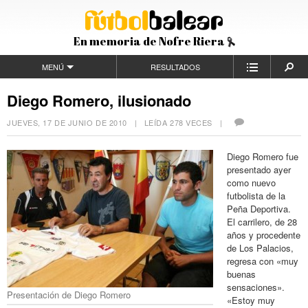
En memoria de Nofre Riera
MENÚ
RESULTADOS
Diego Romero, ilusionado
JUEVES, 17 DE JUNIO DE 2010
| LEÍDA 278 VECES |
Diego Romero fue
presentado ayer
como nuevo
futbolista de la
Peña Deportiva.
El carrilero, de 28
años y procedente
de Los Palacios,
regresa con «muy
buenas
sensaciones».
Presentación de Diego Romero
«Estoy muy