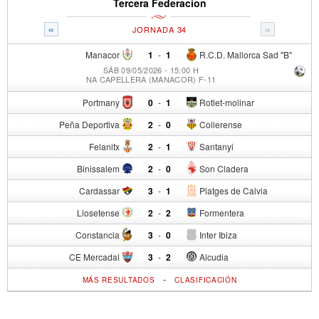
Tercera Federacion
«
»
JORNADA 34
Manacor
1
-
1
R.C.D. Mallorca Sad "B"
SÁB 09/05/2026 - 15:00 H
NA CAPELLERA (MANACOR) F-11
Portmany
0
-
1
Rotlet-molinar
Peña Deportiva
2
-
0
Collerense
Felanitx
2
-
1
Santanyi
Binissalem
2
-
0
Son Cladera
Cardassar
3
-
1
Platges de Calvia
Llosetense
2
-
2
Formentera
Constancia
3
-
0
Inter Ibiza
CE Mercadal
3
-
2
Alcudia
-
MÁS RESULTADOS
CLASIFICACIÓN