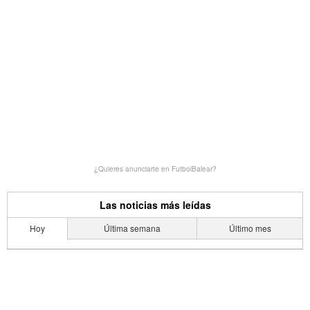
¿Quieres anunciarte en FutbolBalear?
Las noticias más leídas
Hoy
Última semana
Último mes